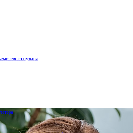
ы/мочевого пузыря
тетера