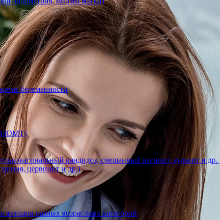
азии эндометрия, миомы матки)
 время беременности
 (ВЗОМТ)
ульвовагинальный кандидоз, смешанный вагинит, вульвит и др. 
эрозия, цервицит и др.)
ля женщин разных возрастных категорий