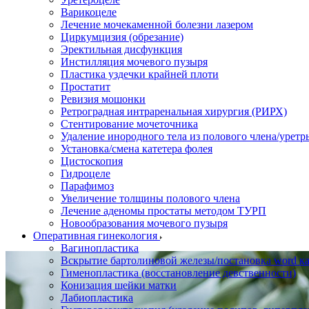
Варикоцеле
Лечение мочекаменной болезни лазером
Циркумцизия (обрезание)
Эректильная дисфункция
Инстилляция мочевого пузыря
Пластика уздечки крайней плоти
Простатит
Ревизия мошонки
Ретроградная интраренальная хирургия (РИРХ)
Стентирование мочеточника
Удаление инородного тела из полового члена/уретр
Установка/смена катетера фолея
Цистоскопия
Гидроцеле
Парафимоз
Увеличение толщины полового члена
Лечение аденомы простаты методом ТУРП
Новообразования мочевого пузыря
Оперативная гинекология
Вагинопластика
Вскрытие бартолиновой железы/постановка word ка
Гименопластика (восстановление девственности)
Конизация шейки матки
Лабиопластика