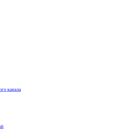
ого канала
ий