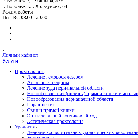
г. Воронеж, ул. 9 января, 47А
г. Воронеж, ул. Хользунова, 64
Режим работы
Пн - Вс: 08:00 - 20:00
Личный кабинет
Услуги
Проктология
Лечение геморроя лазером
Анальные трещины
Лечение зуда перианальной области
Новообразования (полипы) прямой кишки и анальн
Новообразования перианальной области
Парапроктит
Свищи прямой кишки
Эпителиальный копчиковый ход
Эстетическая проктология
Урология
Лечение воспалительных урологических заболеван
Уретероцеле