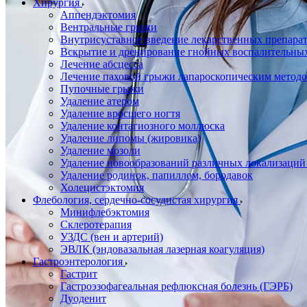
Хирургия
Аппендэктомия
Вентральные грыжи
Внутрисуставное введение лекарственных препара
Вскрытие и дренирование гнойных воспалительны
Лечение абсцесса
Лечение паховой грыжи лапароскопическим метод
Пупочные грыжи
Удаление атером
Удаление вросшего ногтя
Удаление контагиозного моллюска
Удаление липомы (жировика)
Удаление мозоли
Удаление новообразований различных локализаций
Удаление родинок, папиллом, бородавок
Холецистэктомия
Флебология, сердечно-сосудистая хирургия
Минифлебэктомия
Склеротерапия
УЗДС (вен и артерий)
ЭВЛК (эндовазальная лазерная коагуляция)
Гастроэнтерология
Гастрит
Гастроэзофагеальная рефлюксная болезнь (ГЭРБ)
Дуоденит