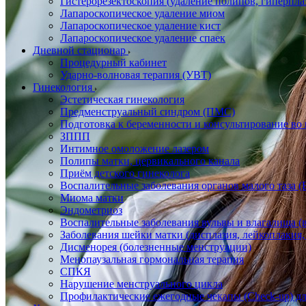
Гистерорезектоскопия (удаление полипов, гиперпл
Лапароскопическое удаление миом
Лапароскопическое удаление кист
Лапароскопическое удаление спаек
Дневной стационар
Процедурный кабинет
Ударно-волновая терапия (УВТ)
Гинекология
Эстетическая гинекология
Предменструальный синдром (ПМС)
Подготовка к беременности и консультирование во
ЗППП
Интимное омоложение лазером
Полипы матки, цервикального канала
Приём детского гинеколога
Воспалительные заболевания органов малого таза
Миома матки
Эндометриоз
Воспалительные заболевания вульвы и влагалища (в
Заболевания шейки матки (дисплазия, лейкоплакия, 
Дисменорея (болезненные менструации)
Менопаузальная гормональная терапия
СПКЯ
Нарушение менструального цикла
Профилактические ежегодные чекапы (Check-up) д