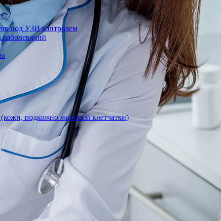
тов под УЗИ контролем
х заболеваний
ом
 (кожи, подкожно жировой клетчатки)