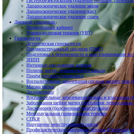
Гистерорезектоскопия (удаление полипов, гиперпл
Лапароскопическое удаление миом
Лапароскопическое удаление кист
Лапароскопическое удаление спаек
Дневной стационар
Процедурный кабинет
Ударно-волновая терапия (УВТ)
Гинекология
Эстетическая гинекология
Предменструальный синдром (ПМС)
Подготовка к беременности и консультирование во
ЗППП
Интимное омоложение лазером
Полипы матки, цервикального канала
Приём детского гинеколога
Воспалительные заболевания органов малого таза
Миома матки
Эндометриоз
Воспалительные заболевания вульвы и влагалища (в
Заболевания шейки матки (дисплазия, лейкоплакия, 
Дисменорея (болезненные менструации)
Менопаузальная гормональная терапия
СПКЯ
Нарушение менструального цикла
Профилактические ежегодные чекапы (Check-up) д