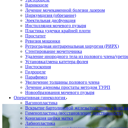
Варикоцеле
Лечение мочекаменной болезни лазером
Циркумцизия (обрезание)
Эректильная дисфункция
Инстилляция мочевого пузыря
Пластика уздечки крайней плоти
Простатит
Ревизия мошонки
Ретроградная интраренальная хирургия (РИРХ)
Стентирование мочеточника
Удаление инородного тела из полового члена/уретр
Установка/смена катетера фолея
Цистоскопия
Гидроцеле
Парафимоз
Увеличение толщины полового члена
Лечение аденомы простаты методом ТУРП
Новообразования мочевого пузыря
Оперативная гинекология
Вагинопластика
Вскрытие бартолиновой железы/постановка word ка
Гименопластика (восстановление девственности)
Конизация шейки матки
Лабиопластика