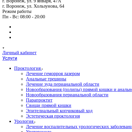
г. Воронеж, ул. 9 января, 47А
г. Воронеж, ул. Хользунова, 64
Режим работы
Пн - Вс: 08:00 - 20:00
Личный кабинет
Услуги
Проктология
Лечение геморроя лазером
Анальные трещины
Лечение зуда перианальной области
Новообразования (полипы) прямой кишки и анальн
Новообразования перианальной области
Парапроктит
Свищи прямой кишки
Эпителиальный копчиковый ход
Эстетическая проктология
Урология
Лечение воспалительных урологических заболеван
Уретероцеле