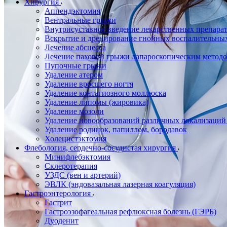
Хирургия
Аппендэктомия
Вентральные грыжи
Внутрисуставное введение лекарственных препара
Вскрытие и дренирование гнойных воспалительны
Лечение абсцесса
Лечение паховой грыжи лапароскопическим метод
Пупочные грыжи
Удаление атером
Удаление вросшего ногтя
Удаление контагиозного моллюска
Удаление липомы (жировика)
Удаление мозоли
Удаление новообразований различных локализаций
Удаление родинок, папиллом, бородавок
Холецистэктомия
Флебология, сердечно-сосудистая хирургия
Минифлебэктомия
Склеротерапия
УЗДС (вен и артерий)
ЭВЛК (эндовазальная лазерная коагуляция)
Гастроэнтерология
Гастрит
Гастроэзофагеальная рефлюксная болезнь (ГЭРБ)
Дуоденит