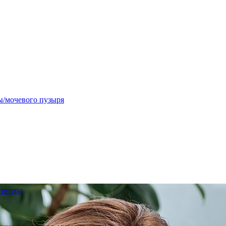
ы/мочевого пузыря
тетера