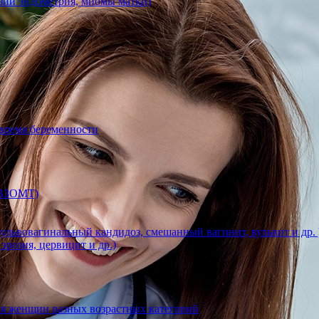
азии эндометрия, миомы матки)
 время беременности
 (ВЗОМТ)
ульвовагинальный кандидоз, смешанный вагинит, вульвит и др. 
эрозия, цервицит и др.)
ля женщин разных возрастных категорий