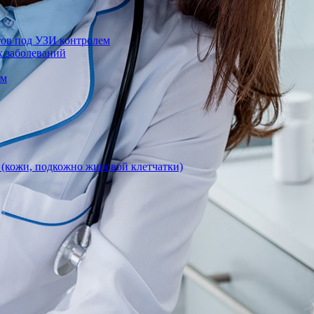
тов под УЗИ контролем
х заболеваний
ом
 (кожи, подкожно жировой клетчатки)