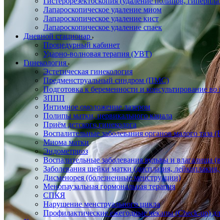
Гистерорезектоскопия (удаление полипов, гиперпл
Лапароскопическое удаление миом
Лапароскопическое удаление кист
Лапароскопическое удаление спаек
Дневной стационар
Процедурный кабинет
Ударно-волновая терапия (УВТ)
Гинекология
Эстетическая гинекология
Предменструальный синдром (ПМС)
Подготовка к беременности и консультирование во
ЗППП
Интимное омоложение лазером
Полипы матки, цервикального канала
Приём детского гинеколога
Воспалительные заболевания органов малого таза
Миома матки
Эндометриоз
Воспалительные заболевания вульвы и влагалища (в
Заболевания шейки матки (дисплазия, лейкоплакия, 
Дисменорея (болезненные менструации)
Менопаузальная гормональная терапия
СПКЯ
Нарушение менструального цикла
Профилактические ежегодные чекапы (Check-up) д