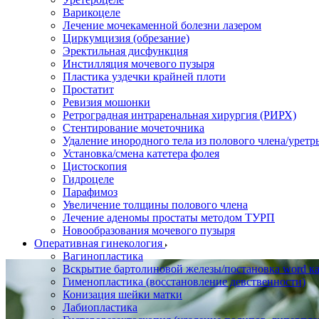
Варикоцеле
Лечение мочекаменной болезни лазером
Циркумцизия (обрезание)
Эректильная дисфункция
Инстилляция мочевого пузыря
Пластика уздечки крайней плоти
Простатит
Ревизия мошонки
Ретроградная интраренальная хирургия (РИРХ)
Стентирование мочеточника
Удаление инородного тела из полового члена/уретр
Установка/смена катетера фолея
Цистоскопия
Гидроцеле
Парафимоз
Увеличение толщины полового члена
Лечение аденомы простаты методом ТУРП
Новообразования мочевого пузыря
Оперативная гинекология
Вагинопластика
Вскрытие бартолиновой железы/постановка word ка
Гименопластика (восстановление девственности)
Конизация шейки матки
Лабиопластика