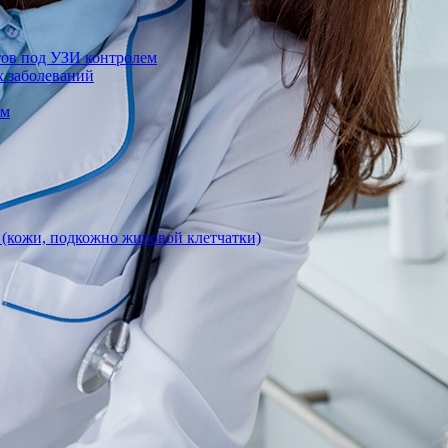
тов под УЗИ контролем
х заболеваний
ом
 (кожи, подкожно жировой клетчатки)