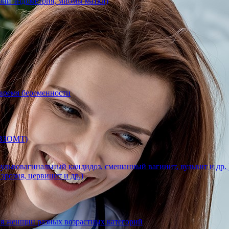
азии эндометрия, миомы матки)
 время беременности
 (ВЗОМТ)
ульвовагинальный кандидоз, смешанный вагинит, вульвит и др. 
эрозия, цервицит и др.)
ля женщин разных возрастных категорий