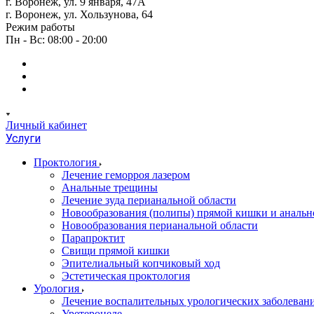
г. Воронеж, ул. 9 января, 47А
г. Воронеж, ул. Хользунова, 64
Режим работы
Пн - Вс: 08:00 - 20:00
Личный кабинет
Услуги
Проктология
Лечение геморроя лазером
Анальные трещины
Лечение зуда перианальной области
Новообразования (полипы) прямой кишки и анальн
Новообразования перианальной области
Парапроктит
Свищи прямой кишки
Эпителиальный копчиковый ход
Эстетическая проктология
Урология
Лечение воспалительных урологических заболеван
Уретероцеле