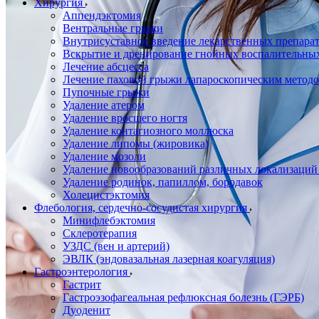
Хирургия
Аппендэктомия
Вентральные грыжи
Внутрисуставное введение лекарственных препара
Вскрытие и дренирование гнойных воспалительны
Лечение абсцесса
Лечение паховой грыжи лапароскопическим метод
Пупочные грыжи
Удаление атером
Удаление вросшего ногтя
Удаление контагиозного моллюска
Удаление липомы (жировика)
Удаление мозоли
Удаление новообразований различных локализаций
Удаление родинок, папиллом, бородавок
Холецистэктомия
Флебология, сердечно-сосудистая хирургия
Минифлебэктомия
Склеротерапия
УЗДС (вен и артерий)
ЭВЛК (эндовазальная лазерная коагуляция)
Гастроэнтерология
Гастрит
Гастроэзофагеальная рефлюксная болезнь (ГЭРБ)
Дуоденит