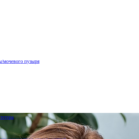
ы/мочевого пузыря
тетера