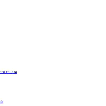
ого канала
ий