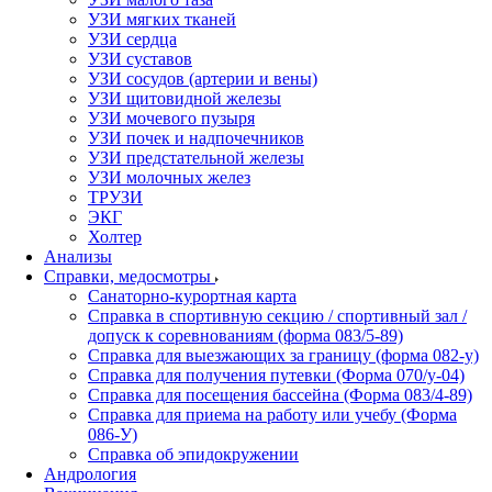
УЗИ мягких тканей
УЗИ сердца
УЗИ суставов
УЗИ сосудов (артерии и вены)
УЗИ щитовидной железы
УЗИ мочевого пузыря
УЗИ почек и надпочечников
УЗИ предстательной железы
УЗИ молочных желез
ТРУЗИ
ЭКГ
Холтер
Анализы
Справки, медосмотры
Санаторно-курортная карта
Справка в спортивную секцию / спортивный зал /
допуск к соревнованиям (форма 083/5-89)
Справка для выезжающих за границу (форма 082-у)
Справка для получения путевки (Форма 070/у-04)
Справка для посещения бассейна (Форма 083/4-89)
Справка для приема на работу или учебу (Форма
086-У)
Справка об эпидокружении
Андрология