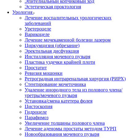
Эпителиальный копчиковый ход
Эстетическая проктология
Урология
Лечение воспалительных урологических
заболеваний
Уретероцеле
Варикоцеле
Лечение мочекаменной болезни лазером
Циркумцизия (обрезание)
Эректильная дисфункция
Инстилляция мочевого пузыря
Пластика уздечки крайней плоти
Простатит
Ревизия мошонки
Ретроградная интраренальная хирургия (РИРХ)
Стентирование мочеточника
Удаление инородного тела из полового члена/
уретры/мочевого пузыря
Установка/смена катетера фолея
Цистоскопия
Гидроцеле
Парафимоз
Увеличение толщины полового члена
Лечение аденомы простаты методом ТУРП
Новообразования мочевого пузыря