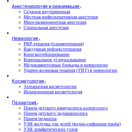
Анестезиология и реанимация
Cедация внутривенная
Местная инфильтративная анестезия
Многокомпонентная анестезия
Спинальная анестезия
Неврология
PRP-терапия (плазмотерапия)
Вакуумная рефлексотерапия
Кинезиотейпирование
Корпоральное углоукалывание
Медикаментозные блокады в неврологии
Ударно-волновая терапия (УВТ) в неврологии
Косметология
Аппаратная косметология
Инъекционная косметология
Педиатрия
Прием детского иммунолога-аллерголога
Прием детского эндокринолога
Прием педиатра
УЗИ желудка для детей (водно-сифонная проба)
УЗИ лимфатических узлов