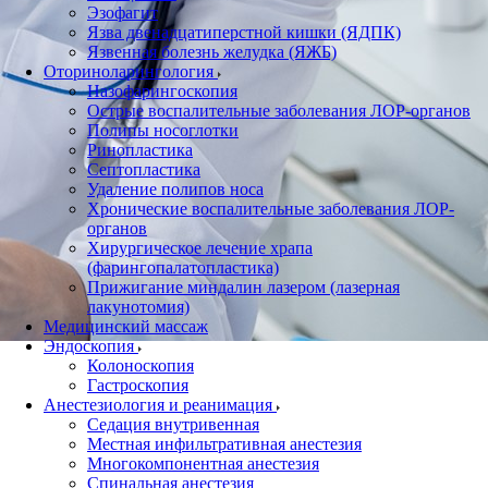
Эзофагит
Язва двенадцатиперстной кишки (ЯДПК)
Язвенная болезнь желудка (ЯЖБ)
Оториноларингология
Назофарингоскопия
Острые воспалительные заболевания ЛОР-органов
Полипы носоглотки
Ринопластика
Септопластика
Удаление полипов носа
Хронические воспалительные заболевания ЛОР-
органов
Хирургическое лечение храпа
(фарингопалатопластика)
Прижигание миндалин лазером (лазерная
лакунотомия)
Медицинский массаж
Эндоскопия
Колоноскопия
Гастроскопия
Анестезиология и реанимация
Cедация внутривенная
Местная инфильтративная анестезия
Многокомпонентная анестезия
Спинальная анестезия