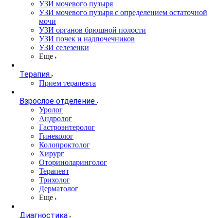
УЗИ мочевого пузыря
УЗИ мочевого пузыря с определением остаточной
мочи
УЗИ органов брюшной полости
УЗИ почек и надпочечников
УЗИ селезенки
Еще
Терапия
Прием терапевта
Взрослое отделение
Уролог
Андролог
Гастроэнтеролог
Гинеколог
Колопроктолог
Хирург
Оториноларинголог
Терапевт
Трихолог
Дерматолог
Еще
Диагностика