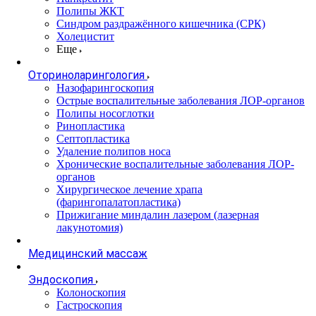
Полипы ЖКТ
Синдром раздражённого кишечника (СРК)
Холецистит
Еще
Оториноларингология
Назофарингоскопия
Острые воспалительные заболевания ЛОР-органов
Полипы носоглотки
Ринопластика
Септопластика
Удаление полипов носа
Хронические воспалительные заболевания ЛОР-
органов
Хирургическое лечение храпа
(фарингопалатопластика)
Прижигание миндалин лазером (лазерная
лакунотомия)
Медицинский массаж
Эндоскопия
Колоноскопия
Гастроскопия