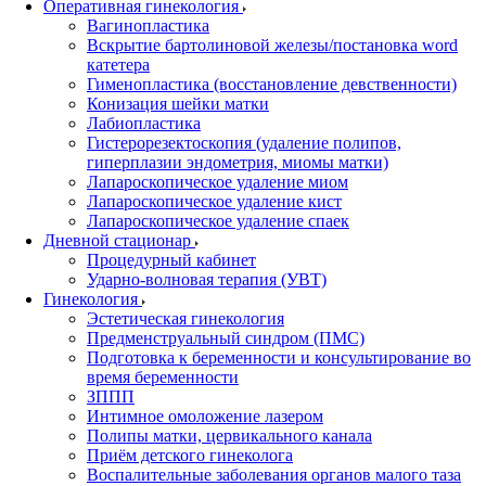
Оперативная гинекология
Вагинопластика
Вскрытие бартолиновой железы/постановка word
катетера
Гименопластика (восстановление девственности)
Конизация шейки матки
Лабиопластика
Гистерорезектоскопия (удаление полипов,
гиперплазии эндометрия, миомы матки)
Лапароскопическое удаление миом
Лапароскопическое удаление кист
Лапароскопическое удаление спаек
Дневной стационар
Процедурный кабинет
Ударно-волновая терапия (УВТ)
Гинекология
Эстетическая гинекология
Предменструальный синдром (ПМС)
Подготовка к беременности и консультирование во
время беременности
ЗППП
Интимное омоложение лазером
Полипы матки, цервикального канала
Приём детского гинеколога
Воспалительные заболевания органов малого таза