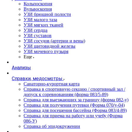
Кольпоскопия
Вульвоскопия
УЗИ брюшной полости
УЗИ малого таза
УЗИ мягких тканей
УЗИ сердца
УЗИ суставов
УЗИ сосудов (артерии и вены)
УЗИ щитовидной железы
УЗИ мочевого пузыря
Еще
Анализы
Справки, медосмотры
Санаторно-курортная карта
Справка в спортивную секцию / спортивный зал /
допуск к соревнованиям (форма 083/5-89)
Справка для выезжающих за границу (форма 082-у)
Справка для получения путевки (Форма 070/у-04)
Справка для посещения бассейна (Форма 083/4-89)
Справка для приема на работу или учебу (Форма
086-У)
Справка об эпидокружении