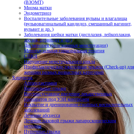
(ВЗОМТ)
Миома матки
Эндометриоз
Воспалительные заболевания вульвы и влагалища
(вульвовагинальный кандидоз, смешанный вагинит,
вульвит и др. )
Заболевания шейки матки (дисплазия, лейкоплакия,
эрозия, цервицит и др.)
Дисменорея (болезненные менструации)
Менопаузальная гормональная терапия
СПКЯ
Нарушение менструального цикла
Профилактические ежегодные чекапы (Check-up) для
женщин разных возрастных категорий
Хирургия
Аппендэктомия
Вентральные грыжи
Внутрисуставное введение лекарственных
препаратов под УЗИ контролем
Вскрытие и дренирование гнойных воспалительных
заболеваний
Лечение абсцесса
Лечение паховой грыжи лапароскопическим
методом
Пупочные грыжи