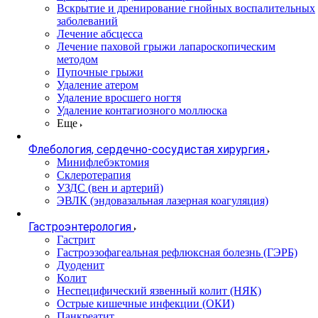
Вскрытие и дренирование гнойных воспалительных
заболеваний
Лечение абсцесса
Лечение паховой грыжи лапароскопическим
методом
Пупочные грыжи
Удаление атером
Удаление вросшего ногтя
Удаление контагиозного моллюска
Еще
Флебология, сердечно-сосудистая хирургия
Минифлебэктомия
Склеротерапия
УЗДС (вен и артерий)
ЭВЛК (эндовазальная лазерная коагуляция)
Гастроэнтерология
Гастрит
Гастроэзофагеальная рефлюксная болезнь (ГЭРБ)
Дуоденит
Колит
Неспецифический язвенный колит (НЯК)
Острые кишечные инфекции (ОКИ)
Панкреатит