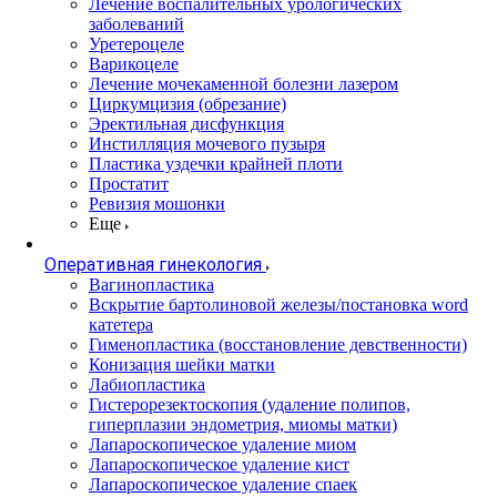
Лечение воспалительных урологических
заболеваний
Уретероцеле
Варикоцеле
Лечение мочекаменной болезни лазером
Циркумцизия (обрезание)
Эректильная дисфункция
Инстилляция мочевого пузыря
Пластика уздечки крайней плоти
Простатит
Ревизия мошонки
Еще
Оперативная гинекология
Вагинопластика
Вскрытие бартолиновой железы/постановка word
катетера
Гименопластика (восстановление девственности)
Конизация шейки матки
Лабиопластика
Гистерорезектоскопия (удаление полипов,
гиперплазии эндометрия, миомы матки)
Лапароскопическое удаление миом
Лапароскопическое удаление кист
Лапароскопическое удаление спаек