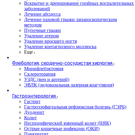
Вскрытие и дренирование гнойных воспалительных
заболеваний
Лечение абсцесса
Лечение паховой грыжи лапароскопическим
методом
Пупочные грыжи
Удаление атером
Удаление вросшего ногтя
Удаление контагиозного моллюска
Еще
Флебология, сердечно-сосудистая хирургия
Минифлебэктомия
Склеротерапия
УЗДС (вен и артерий)
ЭВЛК (эндовазальная лазерная коагуляция)
Гастроэнтерология
Гастрит
Гастроэзофагеальная рефлюксная болезнь (ГЭРБ)
Дуоденит
Колит
Неспецифический язвенный колит (НЯК)
Острые кишечные инфекции (ОКИ)
Панкреатит