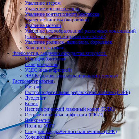
Удаление атером
Удаление вросшего ногтя
Удаление контагиозного моллюска
Удаление липомы (жировика)
Удаление мозоли
Удаление новообразований различных локализаций
(кожи, подкожно жировой клетчатки)
Удаление родинок, папиллом, бородавок
Холецистэктомия
Флебология, сердечно-сосудистая хирургия
Минифлебэктомия
Склеротерапия
УЗДС (вен и артерий)
ЭВЛК (эндовазальная лазерная коагуляция)
Гастроэнтерология
Гастрит
Гастроэзофагеальная рефлюксная болезнь (ГЭРБ)
Дуоденит
Колит
Неспецифический язвенный колит (НЯК)
Острые кишечные инфекции (ОКИ)
Панкреатит
Полипы ЖКТ
Синдром раздражённого кишечника (СРК)
Холецистит