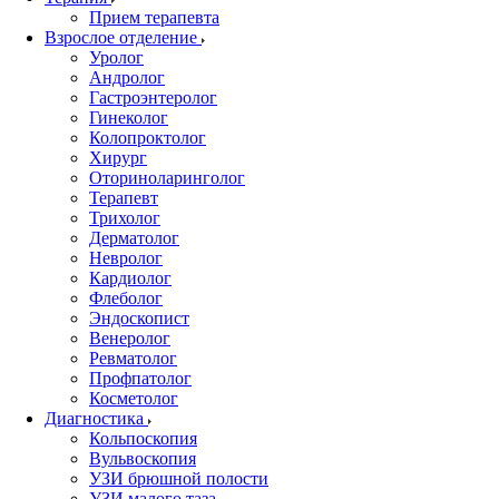
Прием терапевта
Взрослое отделение
Уролог
Андролог
Гастроэнтеролог
Гинеколог
Колопроктолог
Хирург
Оториноларинголог
Терапевт
Трихолог
Дерматолог
Невролог
Кардиолог
Флеболог
Эндоскопист
Венеролог
Ревматолог
Профпатолог
Косметолог
Диагностика
Кольпоскопия
Вульвоскопия
УЗИ брюшной полости
УЗИ малого таза