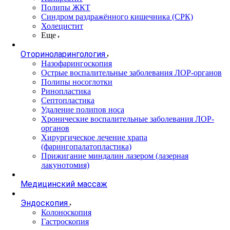
Полипы ЖКТ
Синдром раздражённого кишечника (СРК)
Холецистит
Еще
Оториноларингология
Назофарингоскопия
Острые воспалительные заболевания ЛОР-органов
Полипы носоглотки
Ринопластика
Септопластика
Удаление полипов носа
Хронические воспалительные заболевания ЛОР-
органов
Хирургическое лечение храпа
(фарингопалатопластика)
Прижигание миндалин лазером (лазерная
лакунотомия)
Медицинский массаж
Эндоскопия
Колоноскопия
Гастроскопия