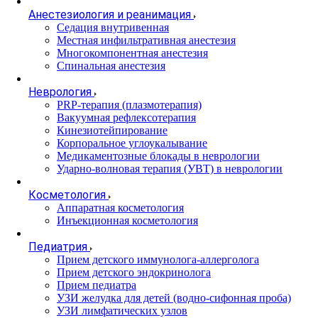
Анестезиология и реанимация
Cедация внутривенная
Местная инфильтративная анестезия
Многокомпонентная анестезия
Спинальная анестезия
Неврология
PRP-терапия (плазмотерапия)
Вакуумная рефлексотерапия
Кинезиотейпирование
Корпоральное углоукалывание
Медикаментозные блокады в неврологии
Ударно-волновая терапия (УВТ) в неврологии
Косметология
Аппаратная косметология
Инъекционная косметология
Педиатрия
Прием детского иммунолога-аллерголога
Прием детского эндокринолога
Прием педиатра
УЗИ желудка для детей (водно-сифонная проба)
УЗИ лимфатических узлов