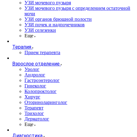
УЗИ мочевого пузыря
УЗИ мочевого пузыря с определением остаточной
мочи
УЗИ органов брюшной полости
УЗИ почек и надпочечников
УЗИ селезенки
Еще
Терапия
Прием терапевта
Взрослое отделение
Уролог
Андролог
Гастроэнтеролог
Гинеколог
Колопроктолог
Хирург
Оториноларинголог
Терапевт
Трихолог
Дерматолог
Еще
Диагностика