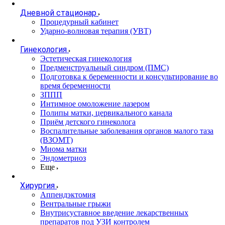
Дневной стационар
Процедурный кабинет
Ударно-волновая терапия (УВТ)
Гинекология
Эстетическая гинекология
Предменструальный синдром (ПМС)
Подготовка к беременности и консультирование во
время беременности
ЗППП
Интимное омоложение лазером
Полипы матки, цервикального канала
Приём детского гинеколога
Воспалительные заболевания органов малого таза
(ВЗОМТ)
Миома матки
Эндометриоз
Еще
Хирургия
Аппендэктомия
Вентральные грыжи
Внутрисуставное введение лекарственных
препаратов под УЗИ контролем