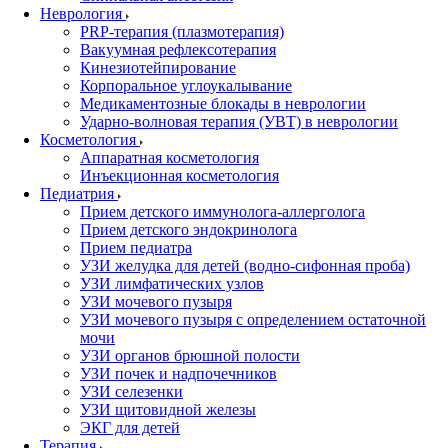
Неврология
PRP-терапия (плазмотерапия)
Вакуумная рефлексотерапия
Кинезиотейпирование
Корпоральное углоукалывание
Медикаментозные блокады в неврологии
Ударно-волновая терапия (УВТ) в неврологии
Косметология
Аппаратная косметология
Инъекционная косметология
Педиатрия
Прием детского иммунолога-аллерголога
Прием детского эндокринолога
Прием педиатра
УЗИ желудка для детей (водно-сифонная проба)
УЗИ лимфатических узлов
УЗИ мочевого пузыря
УЗИ мочевого пузыря с определением остаточной
мочи
УЗИ органов брюшной полости
УЗИ почек и надпочечников
УЗИ селезенки
УЗИ щитовидной железы
ЭКГ для детей
Терапия