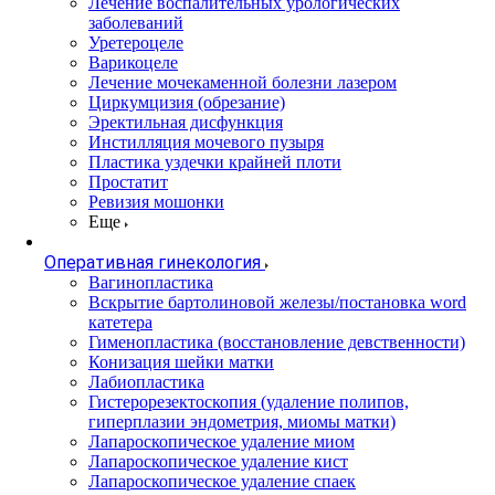
Лечение воспалительных урологических
заболеваний
Уретероцеле
Варикоцеле
Лечение мочекаменной болезни лазером
Циркумцизия (обрезание)
Эректильная дисфункция
Инстилляция мочевого пузыря
Пластика уздечки крайней плоти
Простатит
Ревизия мошонки
Еще
Оперативная гинекология
Вагинопластика
Вскрытие бартолиновой железы/постановка word
катетера
Гименопластика (восстановление девственности)
Конизация шейки матки
Лабиопластика
Гистерорезектоскопия (удаление полипов,
гиперплазии эндометрия, миомы матки)
Лапароскопическое удаление миом
Лапароскопическое удаление кист
Лапароскопическое удаление спаек