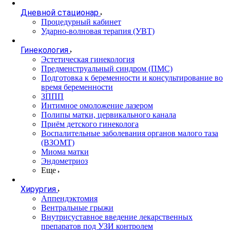
Дневной стационар
Процедурный кабинет
Ударно-волновая терапия (УВТ)
Гинекология
Эстетическая гинекология
Предменструальный синдром (ПМС)
Подготовка к беременности и консультирование во
время беременности
ЗППП
Интимное омоложение лазером
Полипы матки, цервикального канала
Приём детского гинеколога
Воспалительные заболевания органов малого таза
(ВЗОМТ)
Миома матки
Эндометриоз
Еще
Хирургия
Аппендэктомия
Вентральные грыжи
Внутрисуставное введение лекарственных
препаратов под УЗИ контролем