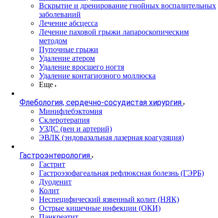
Вскрытие и дренирование гнойных воспалительных
заболеваний
Лечение абсцесса
Лечение паховой грыжи лапароскопическим
методом
Пупочные грыжи
Удаление атером
Удаление вросшего ногтя
Удаление контагиозного моллюска
Еще
Флебология, сердечно-сосудистая хирургия
Минифлебэктомия
Склеротерапия
УЗДС (вен и артерий)
ЭВЛК (эндовазальная лазерная коагуляция)
Гастроэнтерология
Гастрит
Гастроэзофагеальная рефлюксная болезнь (ГЭРБ)
Дуоденит
Колит
Неспецифический язвенный колит (НЯК)
Острые кишечные инфекции (ОКИ)
Панкреатит