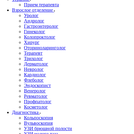
Прием терапевта
Взрослое отделение
Уролог
Андролог
Гастроэнтеролог
Гинеколог
Колопроктолог
Хирург
Оториноларинголог
Терапевт
Трихолог
Дерматолог
Невролог
Кардиолог
Флеболог
Эндоскопист
Венеролог
Ревматолог
Профпатолог
Косметолог
Диагностика
Кольпоскопия
Вульвоскопия
УЗИ брюшной полости
УЗИ малого таза