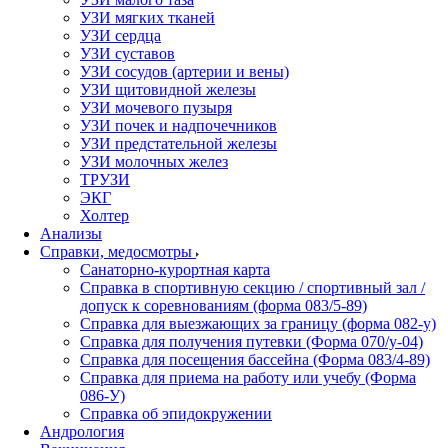
УЗИ мягких тканей
УЗИ сердца
УЗИ суставов
УЗИ сосудов (артерии и вены)
УЗИ щитовидной железы
УЗИ мочевого пузыря
УЗИ почек и надпочечников
УЗИ предстательной железы
УЗИ молочных желез
ТРУЗИ
ЭКГ
Холтер
Анализы
Справки, медосмотры
Санаторно-курортная карта
Справка в спортивную секцию / спортивный зал /
допуск к соревнованиям (форма 083/5-89)
Справка для выезжающих за границу (форма 082-у)
Справка для получения путевки (Форма 070/у-04)
Справка для посещения бассейна (Форма 083/4-89)
Справка для приема на работу или учебу (Форма
086-У)
Справка об эпидокружении
Андрология