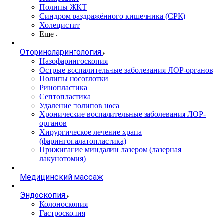
Полипы ЖКТ
Синдром раздражённого кишечника (СРК)
Холецистит
Еще
Оториноларингология
Назофарингоскопия
Острые воспалительные заболевания ЛОР-органов
Полипы носоглотки
Ринопластика
Септопластика
Удаление полипов носа
Хронические воспалительные заболевания ЛОР-
органов
Хирургическое лечение храпа
(фарингопалатопластика)
Прижигание миндалин лазером (лазерная
лакунотомия)
Медицинский массаж
Эндоскопия
Колоноскопия
Гастроскопия