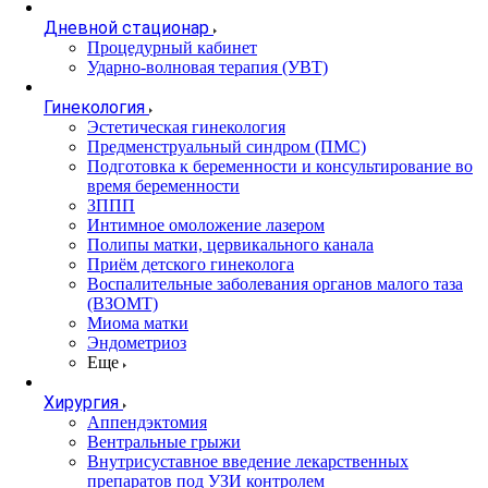
Дневной стационар
Процедурный кабинет
Ударно-волновая терапия (УВТ)
Гинекология
Эстетическая гинекология
Предменструальный синдром (ПМС)
Подготовка к беременности и консультирование во
время беременности
ЗППП
Интимное омоложение лазером
Полипы матки, цервикального канала
Приём детского гинеколога
Воспалительные заболевания органов малого таза
(ВЗОМТ)
Миома матки
Эндометриоз
Еще
Хирургия
Аппендэктомия
Вентральные грыжи
Внутрисуставное введение лекарственных
препаратов под УЗИ контролем