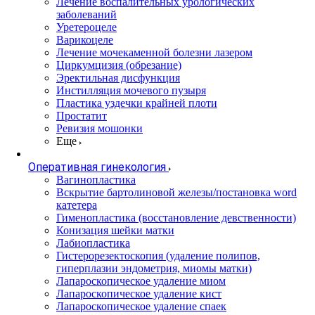
Лечение воспалительных урологических
заболеваний
Уретероцеле
Варикоцеле
Лечение мочекаменной болезни лазером
Циркумцизия (обрезание)
Эректильная дисфункция
Инстилляция мочевого пузыря
Пластика уздечки крайней плоти
Простатит
Ревизия мошонки
Еще
Оперативная гинекология
Вагинопластика
Вскрытие бартолиновой железы/постановка word
катетера
Гименопластика (восстановление девственности)
Конизация шейки матки
Лабиопластика
Гистерорезектоскопия (удаление полипов,
гиперплазии эндометрия, миомы матки)
Лапароскопическое удаление миом
Лапароскопическое удаление кист
Лапароскопическое удаление спаек