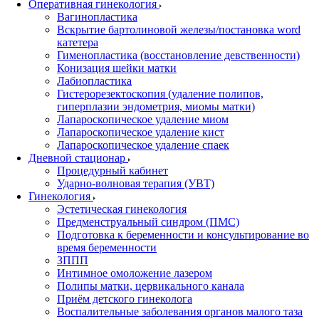
Оперативная гинекология
Вагинопластика
Вскрытие бартолиновой железы/постановка word
катетера
Гименопластика (восстановление девственности)
Конизация шейки матки
Лабиопластика
Гистерорезектоскопия (удаление полипов,
гиперплазии эндометрия, миомы матки)
Лапароскопическое удаление миом
Лапароскопическое удаление кист
Лапароскопическое удаление спаек
Дневной стационар
Процедурный кабинет
Ударно-волновая терапия (УВТ)
Гинекология
Эстетическая гинекология
Предменструальный синдром (ПМС)
Подготовка к беременности и консультирование во
время беременности
ЗППП
Интимное омоложение лазером
Полипы матки, цервикального канала
Приём детского гинеколога
Воспалительные заболевания органов малого таза