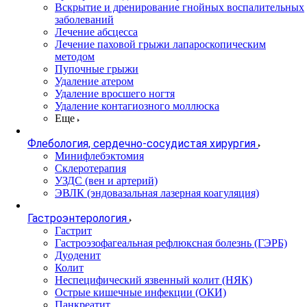
Вскрытие и дренирование гнойных воспалительных
заболеваний
Лечение абсцесса
Лечение паховой грыжи лапароскопическим
методом
Пупочные грыжи
Удаление атером
Удаление вросшего ногтя
Удаление контагиозного моллюска
Еще
Флебология, сердечно-сосудистая хирургия
Минифлебэктомия
Склеротерапия
УЗДС (вен и артерий)
ЭВЛК (эндовазальная лазерная коагуляция)
Гастроэнтерология
Гастрит
Гастроэзофагеальная рефлюксная болезнь (ГЭРБ)
Дуоденит
Колит
Неспецифический язвенный колит (НЯК)
Острые кишечные инфекции (ОКИ)
Панкреатит