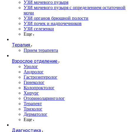
УЗИ мочевого пузыря
УЗИ мочевого пузыря с определением остаточной
мочи
УЗИ органов брюшной полости
УЗИ почек и надпочечников
УЗИ селезенки
Еще
Терапия
Прием терапевта
Взрослое отделение
Уролог
Андролог
Гастроэнтеролог
Гинеколог
Колопроктолог
Хирург
Оториноларинголог
Терапевт
Трихолог
Дерматолог
Еще
Диагностика