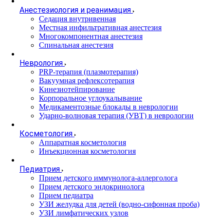
Анестезиология и реанимация
Cедация внутривенная
Местная инфильтративная анестезия
Многокомпонентная анестезия
Спинальная анестезия
Неврология
PRP-терапия (плазмотерапия)
Вакуумная рефлексотерапия
Кинезиотейпирование
Корпоральное углоукалывание
Медикаментозные блокады в неврологии
Ударно-волновая терапия (УВТ) в неврологии
Косметология
Аппаратная косметология
Инъекционная косметология
Педиатрия
Прием детского иммунолога-аллерголога
Прием детского эндокринолога
Прием педиатра
УЗИ желудка для детей (водно-сифонная проба)
УЗИ лимфатических узлов