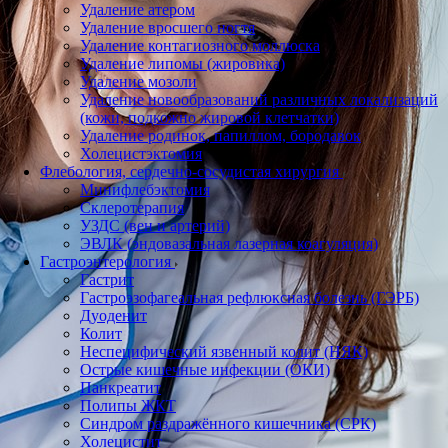
Удаление атером
Удаление вросшего ногтя
Удаление контагиозного моллюска
Удаление липомы (жировика)
Удаление мозоли
Удаление новообразований различных локализаций
(кожи, подкожно жировой клетчатки)
Удаление родинок, папиллом, бородавок
Холецистэктомия
Флебология, сердечно-сосудистая хирургия
Минифлебэктомия
Склеротерапия
УЗДС (вен и артерий)
ЭВЛК (эндовазальная лазерная коагуляция)
Гастроэнтерология
Гастрит
Гастроэзофагеальная рефлюксная болезнь (ГЭРБ)
Дуоденит
Колит
Неспецифический язвенный колит (НЯК)
Острые кишечные инфекции (ОКИ)
Панкреатит
Полипы ЖКТ
Синдром раздражённого кишечника (СРК)
Холецистит