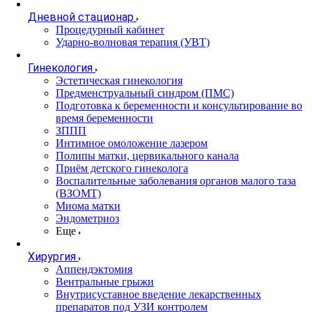
Дневной стационар
Процедурный кабинет
Ударно-волновая терапия (УВТ)
Гинекология
Эстетическая гинекология
Предменструальный синдром (ПМС)
Подготовка к беременности и консультирование во
время беременности
ЗППП
Интимное омоложение лазером
Полипы матки, цервикального канала
Приём детского гинеколога
Воспалительные заболевания органов малого таза
(ВЗОМТ)
Миома матки
Эндометриоз
Еще
Хирургия
Аппендэктомия
Вентральные грыжи
Внутрисуставное введение лекарственных
препаратов под УЗИ контролем