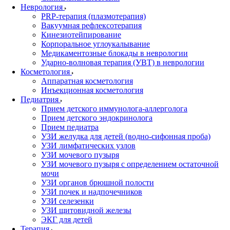
Неврология
PRP-терапия (плазмотерапия)
Вакуумная рефлексотерапия
Кинезиотейпирование
Корпоральное углоукалывание
Медикаментозные блокады в неврологии
Ударно-волновая терапия (УВТ) в неврологии
Косметология
Аппаратная косметология
Инъекционная косметология
Педиатрия
Прием детского иммунолога-аллерголога
Прием детского эндокринолога
Прием педиатра
УЗИ желудка для детей (водно-сифонная проба)
УЗИ лимфатических узлов
УЗИ мочевого пузыря
УЗИ мочевого пузыря с определением остаточной
мочи
УЗИ органов брюшной полости
УЗИ почек и надпочечников
УЗИ селезенки
УЗИ щитовидной железы
ЭКГ для детей
Терапия