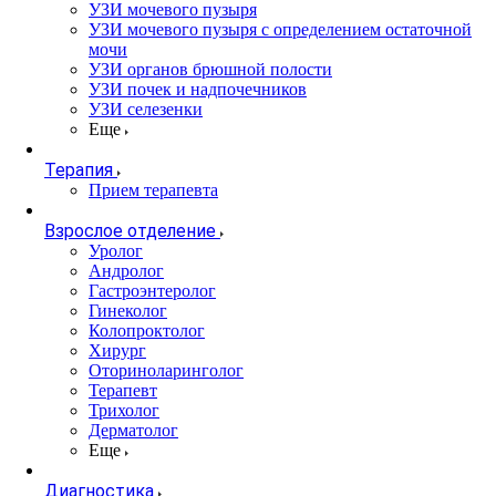
УЗИ мочевого пузыря
УЗИ мочевого пузыря с определением остаточной
мочи
УЗИ органов брюшной полости
УЗИ почек и надпочечников
УЗИ селезенки
Еще
Терапия
Прием терапевта
Взрослое отделение
Уролог
Андролог
Гастроэнтеролог
Гинеколог
Колопроктолог
Хирург
Оториноларинголог
Терапевт
Трихолог
Дерматолог
Еще
Диагностика