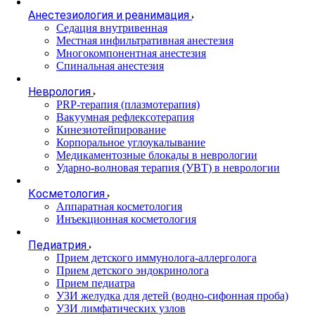
Анестезиология и реанимация
Cедация внутривенная
Местная инфильтративная анестезия
Многокомпонентная анестезия
Спинальная анестезия
Неврология
PRP-терапия (плазмотерапия)
Вакуумная рефлексотерапия
Кинезиотейпирование
Корпоральное углоукалывание
Медикаментозные блокады в неврологии
Ударно-волновая терапия (УВТ) в неврологии
Косметология
Аппаратная косметология
Инъекционная косметология
Педиатрия
Прием детского иммунолога-аллерголога
Прием детского эндокринолога
Прием педиатра
УЗИ желудка для детей (водно-сифонная проба)
УЗИ лимфатических узлов