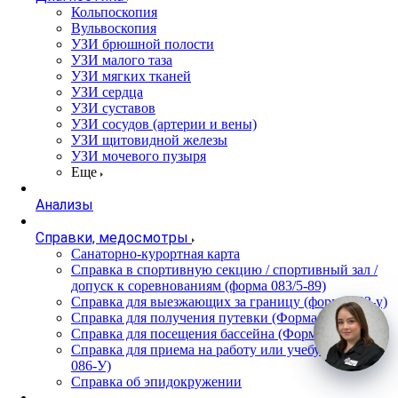
Кольпоскопия
Вульвоскопия
УЗИ брюшной полости
УЗИ малого таза
УЗИ мягких тканей
УЗИ сердца
УЗИ суставов
УЗИ сосудов (артерии и вены)
УЗИ щитовидной железы
УЗИ мочевого пузыря
Еще
Анализы
Справки, медосмотры
Санаторно-курортная карта
Справка в спортивную секцию / спортивный зал /
допуск к соревнованиям (форма 083/5-89)
Справка для выезжающих за границу (форма 082-у)
Справка для получения путевки (Форма 070/у-04)
Справка для посещения бассейна (Форма 083/4-89)
Справка для приема на работу или учебу (Форма
086-У)
Справка об эпидокружении