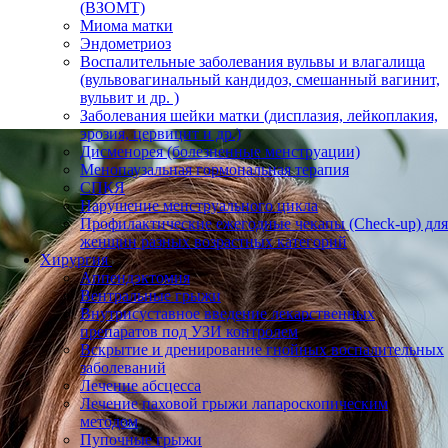
(ВЗОМТ)
Миома матки
Эндометриоз
Воспалительные заболевания вульвы и влагалища
(вульвовагинальный кандидоз, смешанный вагинит,
вульвит и др. )
Заболевания шейки матки (дисплазия, лейкоплакия,
эрозия, цервицит и др.)
Дисменорея (болезненные менструации)
Менопаузальная гормональная терапия
СПКЯ
Нарушение менструального цикла
Профилактические ежегодные чекапы (Check-up) для
женщин разных возрастных категорий
Хирургия
Аппендэктомия
Вентральные грыжи
Внутрисуставное введение лекарственных
препаратов под УЗИ контролем
Вскрытие и дренирование гнойных воспалительных
заболеваний
Лечение абсцесса
Лечение паховой грыжи лапароскопическим
методом
Пупочные грыжи