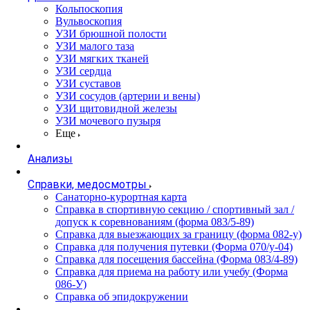
Кольпоскопия
Вульвоскопия
УЗИ брюшной полости
УЗИ малого таза
УЗИ мягких тканей
УЗИ сердца
УЗИ суставов
УЗИ сосудов (артерии и вены)
УЗИ щитовидной железы
УЗИ мочевого пузыря
Еще
Анализы
Справки, медосмотры
Санаторно-курортная карта
Справка в спортивную секцию / спортивный зал /
допуск к соревнованиям (форма 083/5-89)
Справка для выезжающих за границу (форма 082-у)
Справка для получения путевки (Форма 070/у-04)
Справка для посещения бассейна (Форма 083/4-89)
Справка для приема на работу или учебу (Форма
086-У)
Справка об эпидокружении