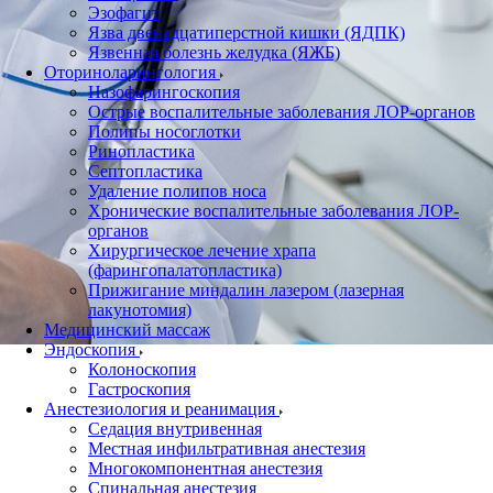
Эзофагит
Язва двенадцатиперстной кишки (ЯДПК)
Язвенная болезнь желудка (ЯЖБ)
Оториноларингология
Назофарингоскопия
Острые воспалительные заболевания ЛОР-органов
Полипы носоглотки
Ринопластика
Септопластика
Удаление полипов носа
Хронические воспалительные заболевания ЛОР-
органов
Хирургическое лечение храпа
(фарингопалатопластика)
Прижигание миндалин лазером (лазерная
лакунотомия)
Медицинский массаж
Эндоскопия
Колоноскопия
Гастроскопия
Анестезиология и реанимация
Cедация внутривенная
Местная инфильтративная анестезия
Многокомпонентная анестезия
Спинальная анестезия