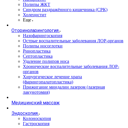
Полипы ЖКТ
Синдром раздражённого кишечника (СРК)
Холецистит
Еще
Оториноларингология
Назофарингоскопия
Острые воспалительные заболевания ЛОР-органов
Полипы носоглотки
Ринопластика
Септопластика
Удаление полипов носа
Хронические воспалительные заболевания ЛОР-
органов
Хирургическое лечение храпа
(фарингопалатопластика)
Прижигание миндалин лазером (лазерная
лакунотомия)
Медицинский массаж
Эндоскопия
Колоноскопия
Гастроскопия