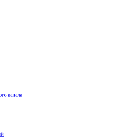
ого канала
ий