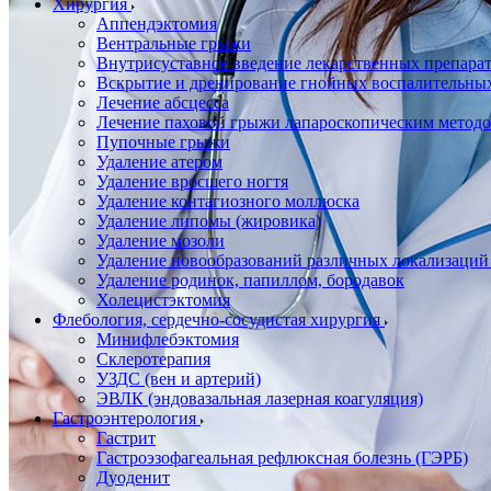
Хирургия
Аппендэктомия
Вентральные грыжи
Внутрисуставное введение лекарственных препара
Вскрытие и дренирование гнойных воспалительны
Лечение абсцесса
Лечение паховой грыжи лапароскопическим метод
Пупочные грыжи
Удаление атером
Удаление вросшего ногтя
Удаление контагиозного моллюска
Удаление липомы (жировика)
Удаление мозоли
Удаление новообразований различных локализаций
Удаление родинок, папиллом, бородавок
Холецистэктомия
Флебология, сердечно-сосудистая хирургия
Минифлебэктомия
Склеротерапия
УЗДС (вен и артерий)
ЭВЛК (эндовазальная лазерная коагуляция)
Гастроэнтерология
Гастрит
Гастроэзофагеальная рефлюксная болезнь (ГЭРБ)
Дуоденит