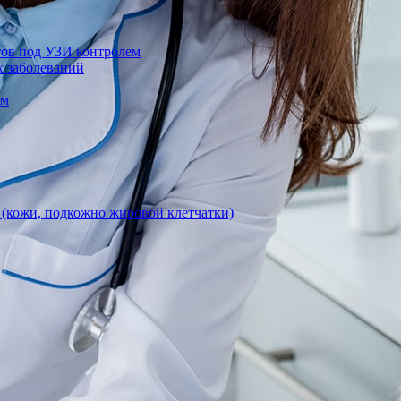
тов под УЗИ контролем
х заболеваний
ом
 (кожи, подкожно жировой клетчатки)