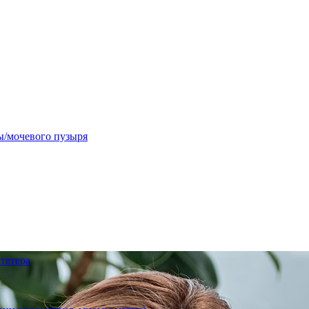
ы/мочевого пузыря
тетера