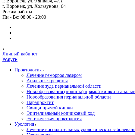
г. Воронеж, ул. 9 января, 47А
г. Воронеж, ул. Хользунова, 64
Режим работы
Пн - Вс: 08:00 - 20:00
Личный кабинет
Услуги
Проктология
Лечение геморроя лазером
Анальные трещины
Лечение зуда перианальной области
Новообразования (полипы) прямой кишки и анальн
Новообразования перианальной области
Парапроктит
Свищи прямой кишки
Эпителиальный копчиковый ход
Эстетическая проктология
Урология
Лечение воспалительных урологических заболеван
Уретероцеле