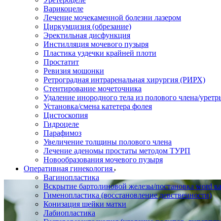
Варикоцеле
Лечение мочекаменной болезни лазером
Циркумцизия (обрезание)
Эректильная дисфункция
Инстилляция мочевого пузыря
Пластика уздечки крайней плоти
Простатит
Ревизия мошонки
Ретроградная интраренальная хирургия (РИРХ)
Стентирование мочеточника
Удаление инородного тела из полового члена/уретр
Установка/смена катетера фолея
Цистоскопия
Гидроцеле
Парафимоз
Увеличение толщины полового члена
Лечение аденомы простаты методом ТУРП
Новообразования мочевого пузыря
Оперативная гинекология
Вагинопластика
Вскрытие бартолиновой железы/постановка word ка
Гименопластика (восстановление девственности)
Конизация шейки матки
Лабиопластика