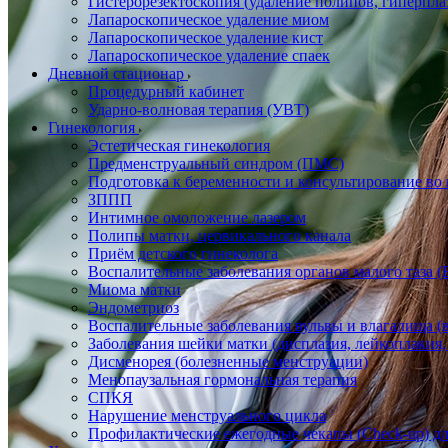
Гистерорезектоскопия (удаление полипов, гиперпл
Лапароскопическое удаление миом
Лапароскопическое удаление кист
Лапароскопическое удаление спаек
Дневной стационар
Процедурный кабинет
Ударно-волновая терапия (УВТ)
Гинекология
Эстетическая гинекология
Предменструальный синдром (ПМС)
Подготовка к беременности и консультирование во
ЗППП
Интимное омоложение лазером
Полипы матки, цервикального канала
Приём детского гинеколога
Воспалительные заболевания органов малого таза
Миома матки
Эндометриоз
Воспалительные заболевания вульвы и влагалища (в
Заболевания шейки матки (дисплазия, лейкоплакия, 
Дисменорея (болезненные менструации)
Менопаузальная гормональная терапия
СПКЯ
Нарушение менструального цикла
Профилактические ежегодные чекапы (Check-up) д