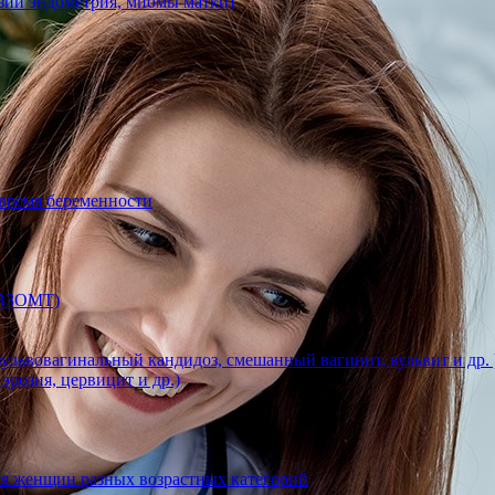
азии эндометрия, миомы матки)
 время беременности
 (ВЗОМТ)
ульвовагинальный кандидоз, смешанный вагинит, вульвит и др. 
эрозия, цервицит и др.)
ля женщин разных возрастных категорий