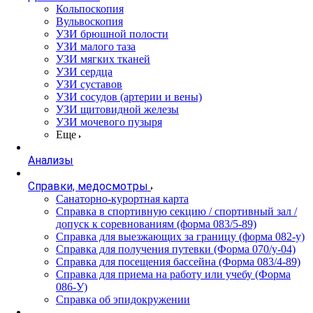
Кольпоскопия
Вульвоскопия
УЗИ брюшной полости
УЗИ малого таза
УЗИ мягких тканей
УЗИ сердца
УЗИ суставов
УЗИ сосудов (артерии и вены)
УЗИ щитовидной железы
УЗИ мочевого пузыря
Еще
Анализы
Справки, медосмотры
Санаторно-курортная карта
Справка в спортивную секцию / спортивный зал /
допуск к соревнованиям (форма 083/5-89)
Справка для выезжающих за границу (форма 082-у)
Справка для получения путевки (Форма 070/у-04)
Справка для посещения бассейна (Форма 083/4-89)
Справка для приема на работу или учебу (Форма
086-У)
Справка об эпидокружении