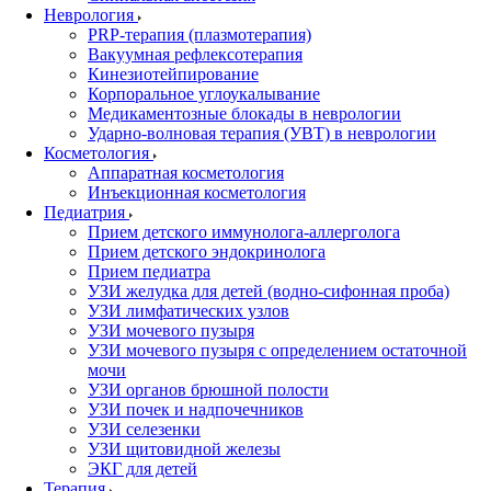
Неврология
PRP-терапия (плазмотерапия)
Вакуумная рефлексотерапия
Кинезиотейпирование
Корпоральное углоукалывание
Медикаментозные блокады в неврологии
Ударно-волновая терапия (УВТ) в неврологии
Косметология
Аппаратная косметология
Инъекционная косметология
Педиатрия
Прием детского иммунолога-аллерголога
Прием детского эндокринолога
Прием педиатра
УЗИ желудка для детей (водно-сифонная проба)
УЗИ лимфатических узлов
УЗИ мочевого пузыря
УЗИ мочевого пузыря с определением остаточной
мочи
УЗИ органов брюшной полости
УЗИ почек и надпочечников
УЗИ селезенки
УЗИ щитовидной железы
ЭКГ для детей
Терапия