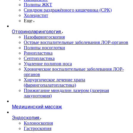
Полипы ЖКТ
Синдром раздражённого кишечника (СРК)
Холецистит
Еще
Оториноларингология
Назофарингоскопия
Острые воспалительные заболевания ЛОР-органов
Полипы носоглотки
Ринопластика
Септопластика
Удаление полипов носа
Хронические воспалительные заболевания ЛОР-
органов
Хирургическое лечение храпа
(фарингопалатопластика)
Прижигание миндалин лазером (лазерная
лакунотомия)
Медицинский массаж
Эндоскопия
Колоноскопия
Гастроскопия