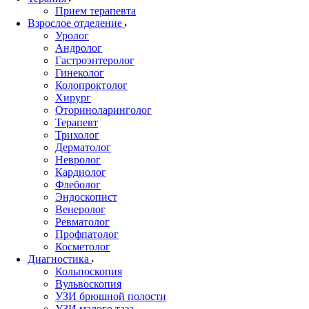
Прием терапевта
Взрослое отделение
Уролог
Андролог
Гастроэнтеролог
Гинеколог
Колопроктолог
Хирург
Оториноларинголог
Терапевт
Трихолог
Дерматолог
Невролог
Кардиолог
Флеболог
Эндоскопист
Венеролог
Ревматолог
Профпатолог
Косметолог
Диагностика
Кольпоскопия
Вульвоскопия
УЗИ брюшной полости
УЗИ малого таза