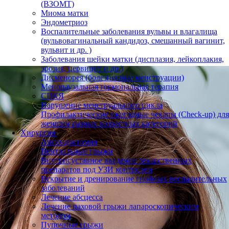
(ВЗОМТ)
Миома матки
Эндометриоз
Воспалительные заболевания вульвы и влагалища
(вульвовагинальный кандидоз, смешанный вагинит,
вульвит и др. )
Заболевания шейки матки (дисплазия, лейкоплакия,
эрозия, цервицит и др.)
Дисменорея (болезненные менструации)
Менопаузальная гормональная терапия
СПКЯ
Нарушение менструального цикла
Профилактические ежегодные чекапы (Check-up) для
женщин разных возрастных категорий
Хирургия
Аппендэктомия
Вентральные грыжи
Внутрисуставное введение лекарственных
препаратов под УЗИ контролем
Вскрытие и дренирование гнойных воспалительных
заболеваний
Лечение абсцесса
Лечение паховой грыжи лапароскопическим
методом
Пупочные грыжи