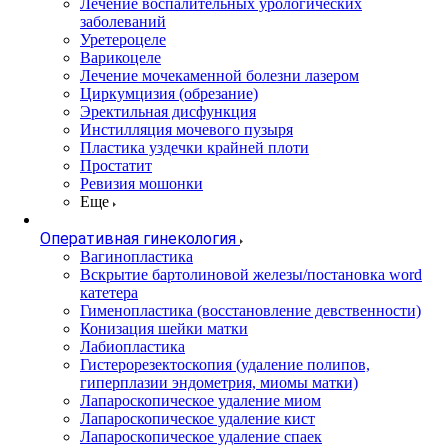
Лечение воспалительных урологических
заболеваний
Уретероцеле
Варикоцеле
Лечение мочекаменной болезни лазером
Циркумцизия (обрезание)
Эректильная дисфункция
Инстилляция мочевого пузыря
Пластика уздечки крайней плоти
Простатит
Ревизия мошонки
Еще
Оперативная гинекология
Вагинопластика
Вскрытие бартолиновой железы/постановка word
катетера
Гименопластика (восстановление девственности)
Конизация шейки матки
Лабиопластика
Гистерорезектоскопия (удаление полипов,
гиперплазии эндометрия, миомы матки)
Лапароскопическое удаление миом
Лапароскопическое удаление кист
Лапароскопическое удаление спаек