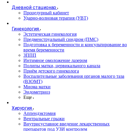
Дневной стационар
Процедурный кабинет
Ударно-волновая терапия (УВТ)
Гинекология
Эстетическая гинекология
Предменструальный синдром (ПМС)
Подготовка к беременности и консультирование во
время беременности
ЗППП
Интимное омоложение лазером
Полипы матки, цервикального канала
Приём детского гинеколога
Воспалительные заболевания органов малого таза
(ВЗОМТ)
Миома матки
Эндометриоз
Еще
Хирургия
Аппендэктомия
Вентральные грыжи
Внутрисуставное введение лекарственных
препаратов под УЗИ контролем