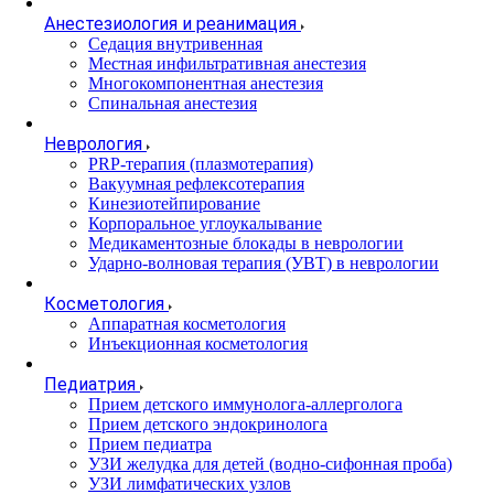
Анестезиология и реанимация
Cедация внутривенная
Местная инфильтративная анестезия
Многокомпонентная анестезия
Спинальная анестезия
Неврология
PRP-терапия (плазмотерапия)
Вакуумная рефлексотерапия
Кинезиотейпирование
Корпоральное углоукалывание
Медикаментозные блокады в неврологии
Ударно-волновая терапия (УВТ) в неврологии
Косметология
Аппаратная косметология
Инъекционная косметология
Педиатрия
Прием детского иммунолога-аллерголога
Прием детского эндокринолога
Прием педиатра
УЗИ желудка для детей (водно-сифонная проба)
УЗИ лимфатических узлов