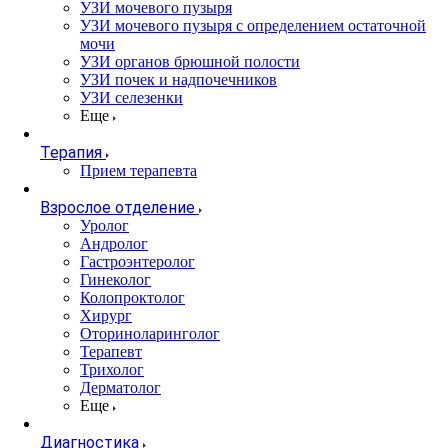
УЗИ мочевого пузыря
УЗИ мочевого пузыря с определением остаточной
мочи
УЗИ органов брюшной полости
УЗИ почек и надпочечников
УЗИ селезенки
Еще
Терапия
Прием терапевта
Взрослое отделение
Уролог
Андролог
Гастроэнтеролог
Гинеколог
Колопроктолог
Хирург
Оториноларинголог
Терапевт
Трихолог
Дерматолог
Еще
Диагностика