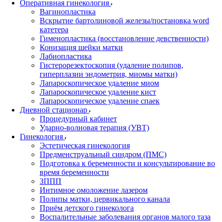
Оперативная гинекология
Вагинопластика
Вскрытие бартолиновой железы/постановка word
катетера
Гименопластика (восстановление девственности)
Конизация шейки матки
Лабиопластика
Гистерорезектоскопия (удаление полипов,
гиперплазии эндометрия, миомы матки)
Лапароскопическое удаление миом
Лапароскопическое удаление кист
Лапароскопическое удаление спаек
Дневной стационар
Процедурный кабинет
Ударно-волновая терапия (УВТ)
Гинекология
Эстетическая гинекология
Предменструальный синдром (ПМС)
Подготовка к беременности и консультирование во
время беременности
ЗППП
Интимное омоложение лазером
Полипы матки, цервикального канала
Приём детского гинеколога
Воспалительные заболевания органов малого таза