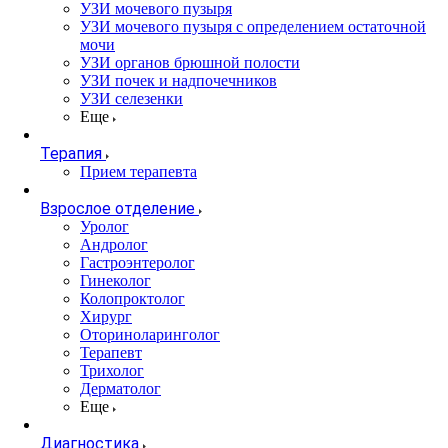
УЗИ мочевого пузыря
УЗИ мочевого пузыря с определением остаточной
мочи
УЗИ органов брюшной полости
УЗИ почек и надпочечников
УЗИ селезенки
Еще
Терапия
Прием терапевта
Взрослое отделение
Уролог
Андролог
Гастроэнтеролог
Гинеколог
Колопроктолог
Хирург
Оториноларинголог
Терапевт
Трихолог
Дерматолог
Еще
Диагностика