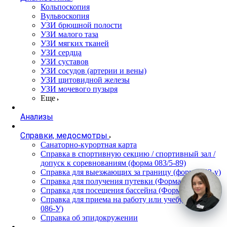
Кольпоскопия
Вульвоскопия
УЗИ брюшной полости
УЗИ малого таза
УЗИ мягких тканей
УЗИ сердца
УЗИ суставов
УЗИ сосудов (артерии и вены)
УЗИ щитовидной железы
УЗИ мочевого пузыря
Еще
Анализы
Справки, медосмотры
Санаторно-курортная карта
Справка в спортивную секцию / спортивный зал /
допуск к соревнованиям (форма 083/5-89)
Справка для выезжающих за границу (форма 082-у)
Справка для получения путевки (Форма 070/у-04)
Справка для посещения бассейна (Форма 083/4-89)
Справка для приема на работу или учебу (Форма
086-У)
Справка об эпидокружении