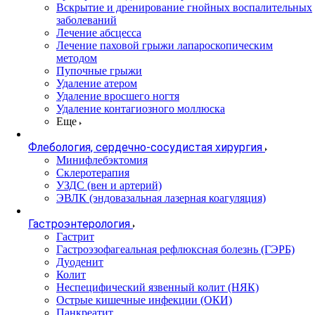
Вскрытие и дренирование гнойных воспалительных
заболеваний
Лечение абсцесса
Лечение паховой грыжи лапароскопическим
методом
Пупочные грыжи
Удаление атером
Удаление вросшего ногтя
Удаление контагиозного моллюска
Еще
Флебология, сердечно-сосудистая хирургия
Минифлебэктомия
Склеротерапия
УЗДС (вен и артерий)
ЭВЛК (эндовазальная лазерная коагуляция)
Гастроэнтерология
Гастрит
Гастроэзофагеальная рефлюксная болезнь (ГЭРБ)
Дуоденит
Колит
Неспецифический язвенный колит (НЯК)
Острые кишечные инфекции (ОКИ)
Панкреатит