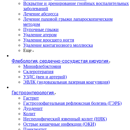
Вскрытие и дренирование гнойных воспалительных
заболеваний
Лечение абсцесса
Лечение паховой грыжи лапароскопическим
методом
Пупочные грыжи
Удаление атером
Удаление вросшего ногтя
Удаление контагиозного моллюска
Еще
Флебология, сердечно-сосудистая хирургия
Минифлебэктомия
Склеротерапия
УЗДС (вен и артерий)
ЭВЛК (эндовазальная лазерная коагуляция)
Гастроэнтерология
Гастрит
Гастроэзофагеальная рефлюксная болезнь (ГЭРБ)
Дуоденит
Колит
Неспецифический язвенный колит (НЯК)
Острые кишечные инфекции (ОКИ)
Панкреатит