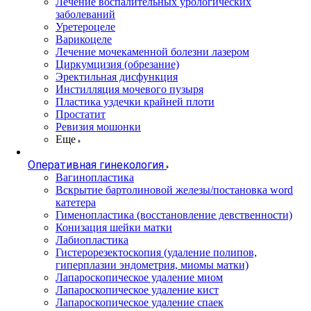
Лечение воспалительных урологических
заболеваний
Уретероцеле
Варикоцеле
Лечение мочекаменной болезни лазером
Циркумцизия (обрезание)
Эректильная дисфункция
Инстилляция мочевого пузыря
Пластика уздечки крайней плоти
Простатит
Ревизия мошонки
Еще
Оперативная гинекология
Вагинопластика
Вскрытие бартолиновой железы/постановка word
катетера
Гименопластика (восстановление девственности)
Конизация шейки матки
Лабиопластика
Гистерорезектоскопия (удаление полипов,
гиперплазии эндометрия, миомы матки)
Лапароскопическое удаление миом
Лапароскопическое удаление кист
Лапароскопическое удаление спаек