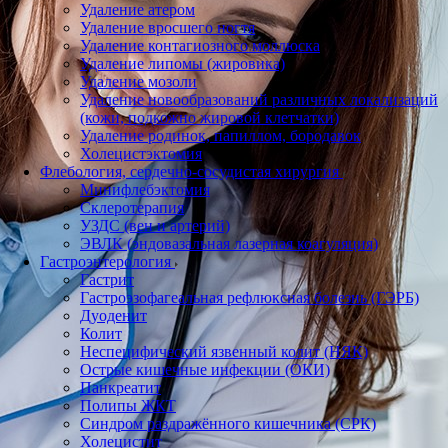
Удаление атером
Удаление вросшего ногтя
Удаление контагиозного моллюска
Удаление липомы (жировика)
Удаление мозоли
Удаление новообразований различных локализаций
(кожи, подкожно жировой клетчатки)
Удаление родинок, папиллом, бородавок
Холецистэктомия
Флебология, сердечно-сосудистая хирургия
Минифлебэктомия
Склеротерапия
УЗДС (вен и артерий)
ЭВЛК (эндовазальная лазерная коагуляция)
Гастроэнтерология
Гастрит
Гастроэзофагеальная рефлюксная болезнь (ГЭРБ)
Дуоденит
Колит
Неспецифический язвенный колит (НЯК)
Острые кишечные инфекции (ОКИ)
Панкреатит
Полипы ЖКТ
Синдром раздражённого кишечника (СРК)
Холецистит