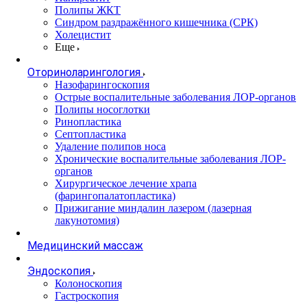
Полипы ЖКТ
Синдром раздражённого кишечника (СРК)
Холецистит
Еще
Оториноларингология
Назофарингоскопия
Острые воспалительные заболевания ЛОР-органов
Полипы носоглотки
Ринопластика
Септопластика
Удаление полипов носа
Хронические воспалительные заболевания ЛОР-
органов
Хирургическое лечение храпа
(фарингопалатопластика)
Прижигание миндалин лазером (лазерная
лакунотомия)
Медицинский массаж
Эндоскопия
Колоноскопия
Гастроскопия