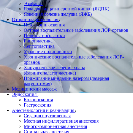
Эзофагит
Язва двенадцатиперстной кишки (ЯДПК)
Язвенная болезнь желудка (ЯЖБ)
Оториноларингология
Назофарингоскопия
Острые воспалительные заболевания ЛОР-органов
Полипы носоглотки
Ринопластика
Септопластика
Удаление полипов носа
Хронические воспалительные заболевания ЛОР-
органов
Хирургическое лечение храпа
(фарингопалатопластика)
Прижигание миндалин лазером (лазерная
лакунотомия)
Медицинский массаж
Эндоскопия
Колоноскопия
Гастроскопия
Анестезиология и реанимация
Cедация внутривенная
Местная инфильтративная анестезия
Многокомпонентная анестезия
Спинальная анестезия