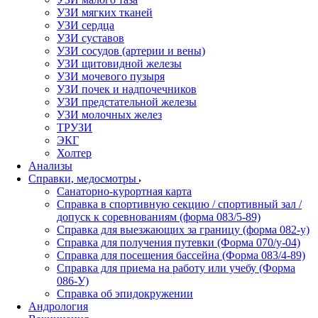
УЗИ мягких тканей
УЗИ сердца
УЗИ суставов
УЗИ сосудов (артерии и вены)
УЗИ щитовидной железы
УЗИ мочевого пузыря
УЗИ почек и надпочечников
УЗИ предстательной железы
УЗИ молочных желез
ТРУЗИ
ЭКГ
Холтер
Анализы
Справки, медосмотры
Санаторно-курортная карта
Справка в спортивную секцию / спортивный зал /
допуск к соревнованиям (форма 083/5-89)
Справка для выезжающих за границу (форма 082-у)
Справка для получения путевки (Форма 070/у-04)
Справка для посещения бассейна (Форма 083/4-89)
Справка для приема на работу или учебу (Форма
086-У)
Справка об эпидокружении
Андрология