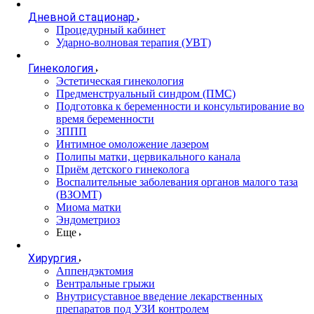
Дневной стационар
Процедурный кабинет
Ударно-волновая терапия (УВТ)
Гинекология
Эстетическая гинекология
Предменструальный синдром (ПМС)
Подготовка к беременности и консультирование во
время беременности
ЗППП
Интимное омоложение лазером
Полипы матки, цервикального канала
Приём детского гинеколога
Воспалительные заболевания органов малого таза
(ВЗОМТ)
Миома матки
Эндометриоз
Еще
Хирургия
Аппендэктомия
Вентральные грыжи
Внутрисуставное введение лекарственных
препаратов под УЗИ контролем