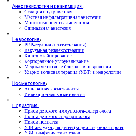
Анестезиология и реанимация
Cедация внутривенная
Местная инфильтративная анестезия
Многокомпонентная анестезия
Спинальная анестезия
Неврология
PRP-терапия (плазмотерапия)
Вакуумная рефлексотерапия
Кинезиотейпирование
Корпоральное углоукалывание
Медикаментозные блокады в неврологии
Ударно-волновая терапия (УВТ) в неврологии
Косметология
Аппаратная косметология
Инъекционная косметология
Педиатрия
Прием детского иммунолога-аллерголога
Прием детского эндокринолога
Прием педиатра
УЗИ желудка для детей (водно-сифонная проба)
УЗИ лимфатических узлов