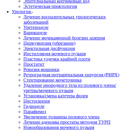
Эпителиальный копчиковый ход
Эстетическая проктология
Урология
Лечение воспалительных урологических
заболеваний
Уретероцеле
Варикоцеле
Лечение мочекаменной болезни лазером
Циркумцизия (обрезание)
Эректильная дисфункция
Инстилляция мочевого пузыря
Пластика уздечки крайней плоти
Простатит
Ревизия мошонки
Ретроградная интраренальная хирургия (РИРХ)
Стентирование мочеточника
Удаление инородного тела из полового члена/
уретры/мочевого пузыря
Установка/смена катетера фолея
Цистоскопия
Гидроцеле
Парафимоз
Увеличение толщины полового члена
Лечение аденомы простаты методом ТУРП
Новообразования мочевого пузыря