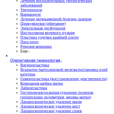
Лечение воспалительных урологических
заболеваний
Уретероцеле
Варикоцеле
Лечение мочекаменной болезни лазером
Циркумцизия (обрезание)
Эректильная дисфункция
Инстилляция мочевого пузыря
Пластика уздечки крайней плоти
Простатит
Ревизия мошонки
Еще
Оперативная гинекология
Вагинопластика
Вскрытие бартолиновой железы/постановка word
катетера
Гименопластика (восстановление девственности)
Конизация шейки матки
Лабиопластика
Гистерорезектоскопия (удаление полипов,
гиперплазии эндометрия, миомы матки)
Лапароскопическое удаление миом
Лапароскопическое удаление кист
Лапароскопическое удаление спаек