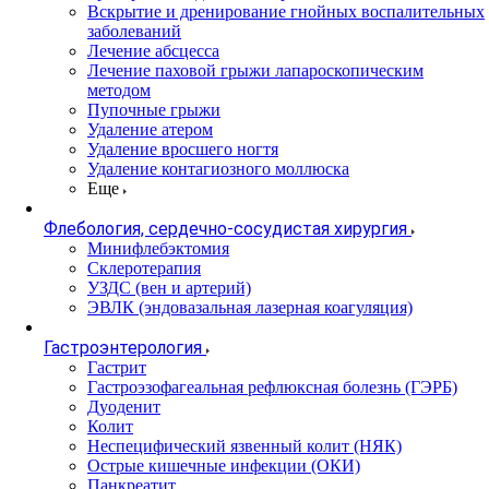
Вскрытие и дренирование гнойных воспалительных
заболеваний
Лечение абсцесса
Лечение паховой грыжи лапароскопическим
методом
Пупочные грыжи
Удаление атером
Удаление вросшего ногтя
Удаление контагиозного моллюска
Еще
Флебология, сердечно-сосудистая хирургия
Минифлебэктомия
Склеротерапия
УЗДС (вен и артерий)
ЭВЛК (эндовазальная лазерная коагуляция)
Гастроэнтерология
Гастрит
Гастроэзофагеальная рефлюксная болезнь (ГЭРБ)
Дуоденит
Колит
Неспецифический язвенный колит (НЯК)
Острые кишечные инфекции (ОКИ)
Панкреатит