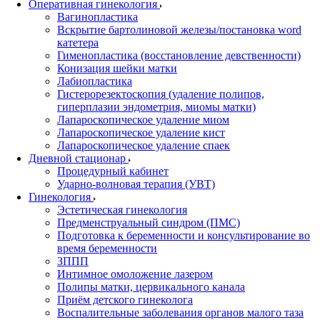
Оперативная гинекология
Вагинопластика
Вскрытие бартолиновой железы/постановка word
катетера
Гименопластика (восстановление девственности)
Конизация шейки матки
Лабиопластика
Гистерорезектоскопия (удаление полипов,
гиперплазии эндометрия, миомы матки)
Лапароскопическое удаление миом
Лапароскопическое удаление кист
Лапароскопическое удаление спаек
Дневной стационар
Процедурный кабинет
Ударно-волновая терапия (УВТ)
Гинекология
Эстетическая гинекология
Предменструальный синдром (ПМС)
Подготовка к беременности и консультирование во
время беременности
ЗППП
Интимное омоложение лазером
Полипы матки, цервикального канала
Приём детского гинеколога
Воспалительные заболевания органов малого таза