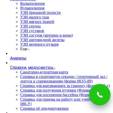
Кольпоскопия
Вульвоскопия
УЗИ брюшной полости
УЗИ малого таза
УЗИ мягких тканей
УЗИ сердца
УЗИ суставов
УЗИ сосудов (артерии и вены)
УЗИ щитовидной железы
УЗИ мочевого пузыря
Еще
Анализы
Справки, медосмотры
Санаторно-курортная карта
Справка в спортивную секцию / спортивный зал /
допуск к соревнованиям (форма 083/5-89)
Справка для выезжающих за границу (форма 082-у)
Справка для получения путевки (Форма 070/у-04)
Справка для посещения бассейна (Форма 083/4-89)
Справка для приема на работу или учебу (Форма
086-У)
Справка об эпидокружении