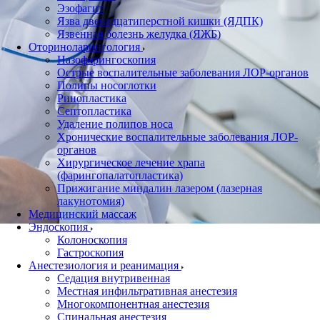
Эзофагит
Язва двенадцатиперстной кишки (ЯДПК)
Язвенная болезнь желудка (ЯЖБ)
Оториноларингология
Назофарингоскопия
Острые воспалительные заболевания ЛОР-органов
Полипы носоглотки
Ринопластика
Септопластика
Удаление полипов носа
Хронические воспалительные заболевания ЛОР-
органов
Хирургическое лечение храпа
(фарингопалатопластика)
Прижигание миндалин лазером (лазерная
лакунотомия)
Медицинский массаж
Эндоскопия
Колоноскопия
Гастроскопия
Анестезиология и реанимация
Cедация внутривенная
Местная инфильтративная анестезия
Многокомпонентная анестезия
Спинальная анестезия