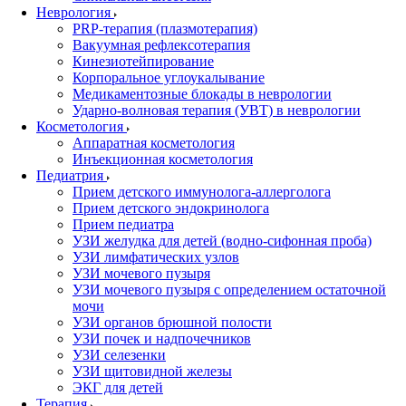
Неврология
PRP-терапия (плазмотерапия)
Вакуумная рефлексотерапия
Кинезиотейпирование
Корпоральное углоукалывание
Медикаментозные блокады в неврологии
Ударно-волновая терапия (УВТ) в неврологии
Косметология
Аппаратная косметология
Инъекционная косметология
Педиатрия
Прием детского иммунолога-аллерголога
Прием детского эндокринолога
Прием педиатра
УЗИ желудка для детей (водно-сифонная проба)
УЗИ лимфатических узлов
УЗИ мочевого пузыря
УЗИ мочевого пузыря с определением остаточной
мочи
УЗИ органов брюшной полости
УЗИ почек и надпочечников
УЗИ селезенки
УЗИ щитовидной железы
ЭКГ для детей
Терапия