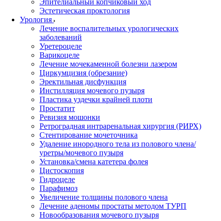
Эпителиальный копчиковый ход
Эстетическая проктология
Урология
Лечение воспалительных урологических
заболеваний
Уретероцеле
Варикоцеле
Лечение мочекаменной болезни лазером
Циркумцизия (обрезание)
Эректильная дисфункция
Инстилляция мочевого пузыря
Пластика уздечки крайней плоти
Простатит
Ревизия мошонки
Ретроградная интраренальная хирургия (РИРХ)
Стентирование мочеточника
Удаление инородного тела из полового члена/
уретры/мочевого пузыря
Установка/смена катетера фолея
Цистоскопия
Гидроцеле
Парафимоз
Увеличение толщины полового члена
Лечение аденомы простаты методом ТУРП
Новообразования мочевого пузыря