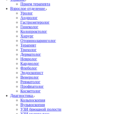
Прием терапевта
Взрослое отделение
Уролог
Андролог
Гастроэнтеролог
Гинеколог
Колопроктолог
Хирург
Оториноларинголог
Терапевт
Трихолог
Дерматолог
Невролог
Кардиолог
Флеболог
Эндоскопист
Венеролог
Ревматолог
Профпатолог
Косметолог
Диагностика
Кольпоскопия
Вульвоскопия
УЗИ брюшной полости
УЗИ малого таза