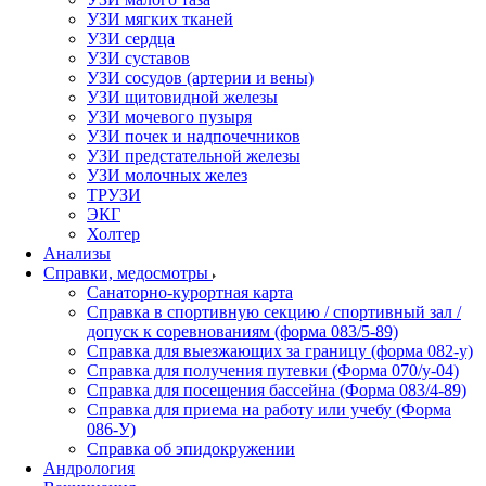
УЗИ мягких тканей
УЗИ сердца
УЗИ суставов
УЗИ сосудов (артерии и вены)
УЗИ щитовидной железы
УЗИ мочевого пузыря
УЗИ почек и надпочечников
УЗИ предстательной железы
УЗИ молочных желез
ТРУЗИ
ЭКГ
Холтер
Анализы
Справки, медосмотры
Санаторно-курортная карта
Справка в спортивную секцию / спортивный зал /
допуск к соревнованиям (форма 083/5-89)
Справка для выезжающих за границу (форма 082-у)
Справка для получения путевки (Форма 070/у-04)
Справка для посещения бассейна (Форма 083/4-89)
Справка для приема на работу или учебу (Форма
086-У)
Справка об эпидокружении
Андрология