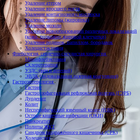
Удаление атером
Удаление вросшего ногтя
Удаление контагиозного моллюска
Удаление липомы (жировика)
Удаление мозоли
Удаление новообразований различных локализаций
(кожи, подкожно жировой клетчатки)
Удаление родинок, папиллом, бородавок
Холецистэктомия
Флебология, сердечно-сосудистая хирургия
Минифлебэктомия
Склеротерапия
УЗДС (вен и артерий)
ЭВЛК (эндовазальная лазерная коагуляция)
Гастроэнтерология
Гастрит
Гастроэзофагеальная рефлюксная болезнь (ГЭРБ)
Дуоденит
Колит
Неспецифический язвенный колит (НЯК)
Острые кишечные инфекции (ОКИ)
Панкреатит
Полипы ЖКТ
Синдром раздражённого кишечника (СРК)
Холецистит