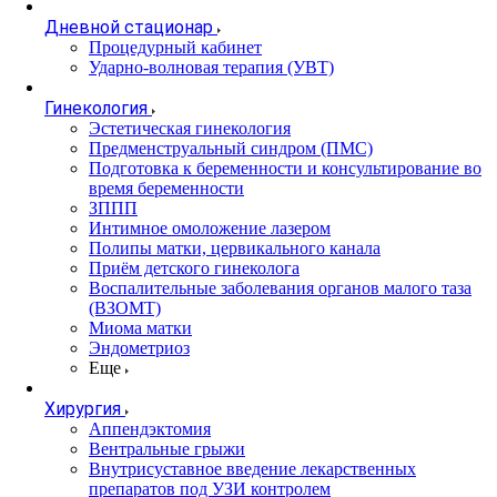
Дневной стационар
Процедурный кабинет
Ударно-волновая терапия (УВТ)
Гинекология
Эстетическая гинекология
Предменструальный синдром (ПМС)
Подготовка к беременности и консультирование во
время беременности
ЗППП
Интимное омоложение лазером
Полипы матки, цервикального канала
Приём детского гинеколога
Воспалительные заболевания органов малого таза
(ВЗОМТ)
Миома матки
Эндометриоз
Еще
Хирургия
Аппендэктомия
Вентральные грыжи
Внутрисуставное введение лекарственных
препаратов под УЗИ контролем