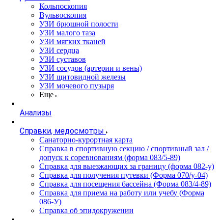
Кольпоскопия
Вульвоскопия
УЗИ брюшной полости
УЗИ малого таза
УЗИ мягких тканей
УЗИ сердца
УЗИ суставов
УЗИ сосудов (артерии и вены)
УЗИ щитовидной железы
УЗИ мочевого пузыря
Еще
Анализы
Справки, медосмотры
Санаторно-курортная карта
Справка в спортивную секцию / спортивный зал /
допуск к соревнованиям (форма 083/5-89)
Справка для выезжающих за границу (форма 082-у)
Справка для получения путевки (Форма 070/у-04)
Справка для посещения бассейна (Форма 083/4-89)
Справка для приема на работу или учебу (Форма
086-У)
Справка об эпидокружении