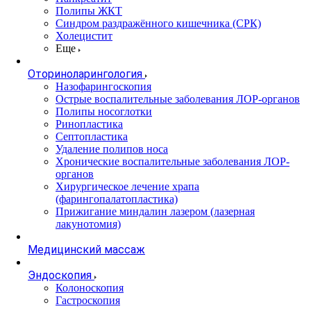
Полипы ЖКТ
Синдром раздражённого кишечника (СРК)
Холецистит
Еще
Оториноларингология
Назофарингоскопия
Острые воспалительные заболевания ЛОР-органов
Полипы носоглотки
Ринопластика
Септопластика
Удаление полипов носа
Хронические воспалительные заболевания ЛОР-
органов
Хирургическое лечение храпа
(фарингопалатопластика)
Прижигание миндалин лазером (лазерная
лакунотомия)
Медицинский массаж
Эндоскопия
Колоноскопия
Гастроскопия