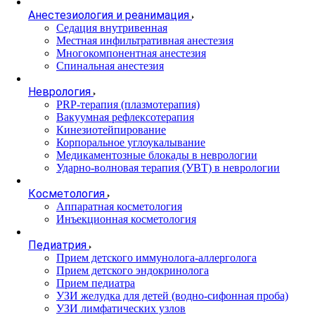
Анестезиология и реанимация
Cедация внутривенная
Местная инфильтративная анестезия
Многокомпонентная анестезия
Спинальная анестезия
Неврология
PRP-терапия (плазмотерапия)
Вакуумная рефлексотерапия
Кинезиотейпирование
Корпоральное углоукалывание
Медикаментозные блокады в неврологии
Ударно-волновая терапия (УВТ) в неврологии
Косметология
Аппаратная косметология
Инъекционная косметология
Педиатрия
Прием детского иммунолога-аллерголога
Прием детского эндокринолога
Прием педиатра
УЗИ желудка для детей (водно-сифонная проба)
УЗИ лимфатических узлов