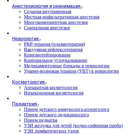
Анестезиология и реанимация
Cедация внутривенная
Местная инфильтративная анестезия
Многокомпонентная анестезия
Спинальная анестезия
Неврология
PRP-терапия (плазмотерапия)
Вакуумная рефлексотерапия
Кинезиотейпирование
Корпоральное углоукалывание
Медикаментозные блокады в неврологии
Ударно-волновая терапия (УВТ) в неврологии
Косметология
Аппаратная косметология
Инъекционная косметология
Педиатрия
Прием детского иммунолога-аллерголога
Прием детского эндокринолога
Прием педиатра
УЗИ желудка для детей (водно-сифонная проба)
УЗИ лимфатических узлов