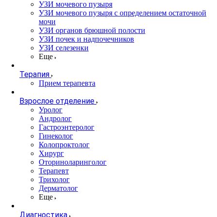
УЗИ мочевого пузыря
УЗИ мочевого пузыря с определением остаточной
мочи
УЗИ органов брюшной полости
УЗИ почек и надпочечников
УЗИ селезенки
Еще
Терапия
Прием терапевта
Взрослое отделение
Уролог
Андролог
Гастроэнтеролог
Гинеколог
Колопроктолог
Хирург
Оториноларинголог
Терапевт
Трихолог
Дерматолог
Еще
Диагностика