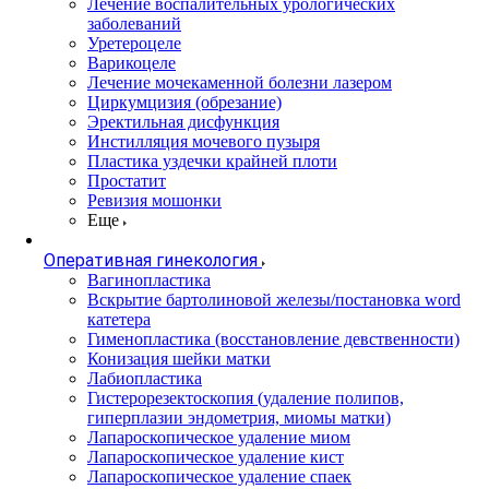
Лечение воспалительных урологических
заболеваний
Уретероцеле
Варикоцеле
Лечение мочекаменной болезни лазером
Циркумцизия (обрезание)
Эректильная дисфункция
Инстилляция мочевого пузыря
Пластика уздечки крайней плоти
Простатит
Ревизия мошонки
Еще
Оперативная гинекология
Вагинопластика
Вскрытие бартолиновой железы/постановка word
катетера
Гименопластика (восстановление девственности)
Конизация шейки матки
Лабиопластика
Гистерорезектоскопия (удаление полипов,
гиперплазии эндометрия, миомы матки)
Лапароскопическое удаление миом
Лапароскопическое удаление кист
Лапароскопическое удаление спаек