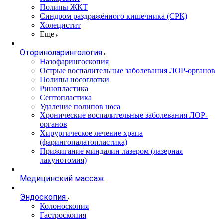
Полипы ЖКТ
Синдром раздражённого кишечника (СРК)
Холецистит
Еще
Оториноларингология
Назофарингоскопия
Острые воспалительные заболевания ЛОР-органов
Полипы носоглотки
Ринопластика
Септопластика
Удаление полипов носа
Хронические воспалительные заболевания ЛОР-
органов
Хирургическое лечение храпа
(фарингопалатопластика)
Прижигание миндалин лазером (лазерная
лакунотомия)
Медицинский массаж
Эндоскопия
Колоноскопия
Гастроскопия