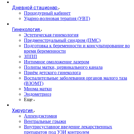
Дневной стационар
Процедурный кабинет
Ударно-волновая терапия (УВТ)
Гинекология
Эстетическая гинекология
Предменструальный синдром (ПМС)
Подготовка к беременности и консультирование во
время беременности
ЗППП
Интимное омоложение лазером
Полипы матки, цервикального канала
Приём детского гинеколога
Воспалительные заболевания органов малого таза
(ВЗОМТ)
Миома матки
Эндометриоз
Еще
Хирургия
Аппендэктомия
Вентральные грыжи
Внутрисуставное введение лекарственных
препаратов под УЗИ контролем