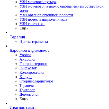
УЗИ мочевого пузыря
УЗИ мочевого пузыря с определением остаточной
мочи
УЗИ органов брюшной полости
УЗИ почек и надпочечников
УЗИ селезенки
Еще
Терапия
Прием терапевта
Взрослое отделение
Уролог
Андролог
Гастроэнтеролог
Гинеколог
Колопроктолог
Хирург
Оториноларинголог
Терапевт
Трихолог
Дерматолог
Еще
Диагностика