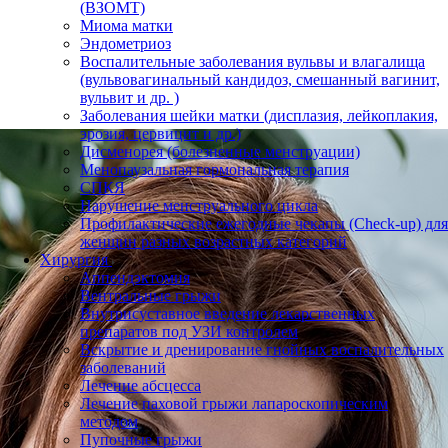
(ВЗОМТ)
Миома матки
Эндометриоз
Воспалительные заболевания вульвы и влагалища
(вульвовагинальный кандидоз, смешанный вагинит,
вульвит и др. )
Заболевания шейки матки (дисплазия, лейкоплакия,
эрозия, цервицит и др.)
Дисменорея (болезненные менструации)
Менопаузальная гормональная терапия
СПКЯ
Нарушение менструального цикла
Профилактические ежегодные чекапы (Check-up) для
женщин разных возрастных категорий
Хирургия
Аппендэктомия
Вентральные грыжи
Внутрисуставное введение лекарственных
препаратов под УЗИ контролем
Вскрытие и дренирование гнойных воспалительных
заболеваний
Лечение абсцесса
Лечение паховой грыжи лапароскопическим
методом
Пупочные грыжи