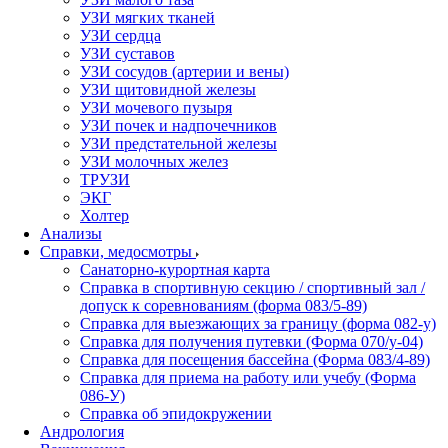
УЗИ мягких тканей
УЗИ сердца
УЗИ суставов
УЗИ сосудов (артерии и вены)
УЗИ щитовидной железы
УЗИ мочевого пузыря
УЗИ почек и надпочечников
УЗИ предстательной железы
УЗИ молочных желез
ТРУЗИ
ЭКГ
Холтер
Анализы
Справки, медосмотры
Санаторно-курортная карта
Справка в спортивную секцию / спортивный зал /
допуск к соревнованиям (форма 083/5-89)
Справка для выезжающих за границу (форма 082-у)
Справка для получения путевки (Форма 070/у-04)
Справка для посещения бассейна (Форма 083/4-89)
Справка для приема на работу или учебу (Форма
086-У)
Справка об эпидокружении
Андрология