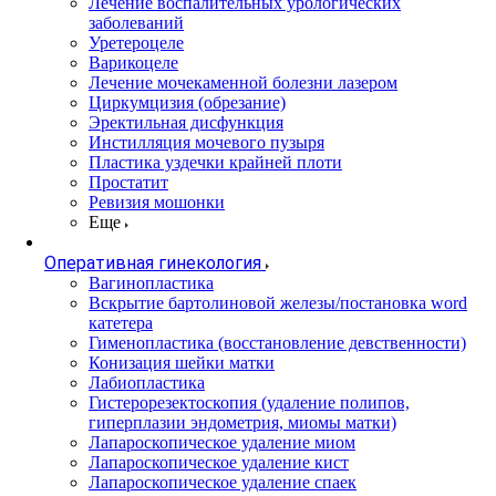
Лечение воспалительных урологических
заболеваний
Уретероцеле
Варикоцеле
Лечение мочекаменной болезни лазером
Циркумцизия (обрезание)
Эректильная дисфункция
Инстилляция мочевого пузыря
Пластика уздечки крайней плоти
Простатит
Ревизия мошонки
Еще
Оперативная гинекология
Вагинопластика
Вскрытие бартолиновой железы/постановка word
катетера
Гименопластика (восстановление девственности)
Конизация шейки матки
Лабиопластика
Гистерорезектоскопия (удаление полипов,
гиперплазии эндометрия, миомы матки)
Лапароскопическое удаление миом
Лапароскопическое удаление кист
Лапароскопическое удаление спаек