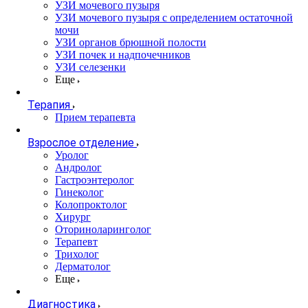
УЗИ мочевого пузыря
УЗИ мочевого пузыря с определением остаточной
мочи
УЗИ органов брюшной полости
УЗИ почек и надпочечников
УЗИ селезенки
Еще
Терапия
Прием терапевта
Взрослое отделение
Уролог
Андролог
Гастроэнтеролог
Гинеколог
Колопроктолог
Хирург
Оториноларинголог
Терапевт
Трихолог
Дерматолог
Еще
Диагностика