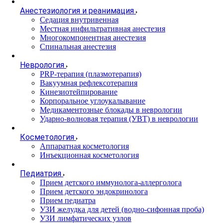
Анестезиология и реанимация
Cедация внутривенная
Местная инфильтративная анестезия
Многокомпонентная анестезия
Спинальная анестезия
Неврология
PRP-терапия (плазмотерапия)
Вакуумная рефлексотерапия
Кинезиотейпирование
Корпоральное углоукалывание
Медикаментозные блокады в неврологии
Ударно-волновая терапия (УВТ) в неврологии
Косметология
Аппаратная косметология
Инъекционная косметология
Педиатрия
Прием детского иммунолога-аллерголога
Прием детского эндокринолога
Прием педиатра
УЗИ желудка для детей (водно-сифонная проба)
УЗИ лимфатических узлов