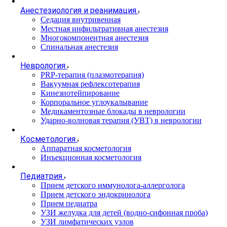
Анестезиология и реанимация
Cедация внутривенная
Местная инфильтративная анестезия
Многокомпонентная анестезия
Спинальная анестезия
Неврология
PRP-терапия (плазмотерапия)
Вакуумная рефлексотерапия
Кинезиотейпирование
Корпоральное углоукалывание
Медикаментозные блокады в неврологии
Ударно-волновая терапия (УВТ) в неврологии
Косметология
Аппаратная косметология
Инъекционная косметология
Педиатрия
Прием детского иммунолога-аллерголога
Прием детского эндокринолога
Прием педиатра
УЗИ желудка для детей (водно-сифонная проба)
УЗИ лимфатических узлов