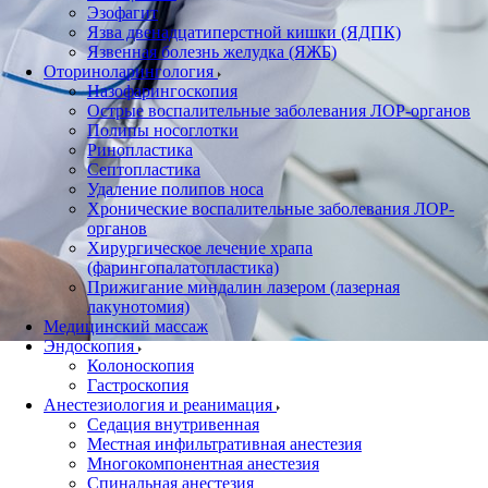
Эзофагит
Язва двенадцатиперстной кишки (ЯДПК)
Язвенная болезнь желудка (ЯЖБ)
Оториноларингология
Назофарингоскопия
Острые воспалительные заболевания ЛОР-органов
Полипы носоглотки
Ринопластика
Септопластика
Удаление полипов носа
Хронические воспалительные заболевания ЛОР-
органов
Хирургическое лечение храпа
(фарингопалатопластика)
Прижигание миндалин лазером (лазерная
лакунотомия)
Медицинский массаж
Эндоскопия
Колоноскопия
Гастроскопия
Анестезиология и реанимация
Cедация внутривенная
Местная инфильтративная анестезия
Многокомпонентная анестезия
Спинальная анестезия