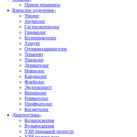
Прием терапевта
Взрослое отделение
Уролог
Андролог
Гастроэнтеролог
Гинеколог
Колопроктолог
Хирург
Оториноларинголог
Терапевт
Трихолог
Дерматолог
Невролог
Кардиолог
Флеболог
Эндоскопист
Венеролог
Ревматолог
Профпатолог
Косметолог
Диагностика
Кольпоскопия
Вульвоскопия
УЗИ брюшной полости
УЗИ малого таза