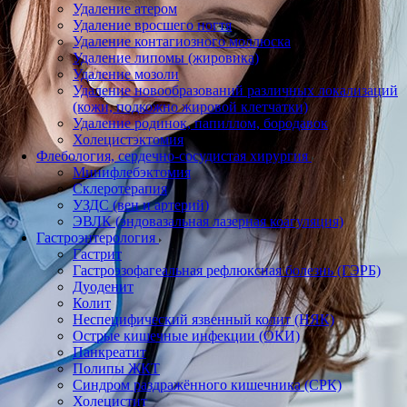
Удаление атером
Удаление вросшего ногтя
Удаление контагиозного моллюска
Удаление липомы (жировика)
Удаление мозоли
Удаление новообразований различных локализаций
(кожи, подкожно жировой клетчатки)
Удаление родинок, папиллом, бородавок
Холецистэктомия
Флебология, сердечно-сосудистая хирургия
Минифлебэктомия
Склеротерапия
УЗДС (вен и артерий)
ЭВЛК (эндовазальная лазерная коагуляция)
Гастроэнтерология
Гастрит
Гастроэзофагеальная рефлюксная болезнь (ГЭРБ)
Дуоденит
Колит
Неспецифический язвенный колит (НЯК)
Острые кишечные инфекции (ОКИ)
Панкреатит
Полипы ЖКТ
Синдром раздражённого кишечника (СРК)
Холецистит