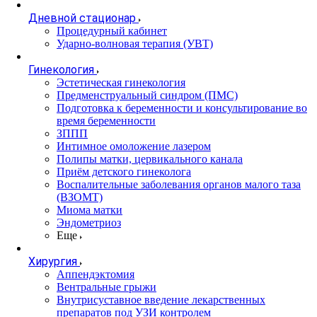
Дневной стационар
Процедурный кабинет
Ударно-волновая терапия (УВТ)
Гинекология
Эстетическая гинекология
Предменструальный синдром (ПМС)
Подготовка к беременности и консультирование во
время беременности
ЗППП
Интимное омоложение лазером
Полипы матки, цервикального канала
Приём детского гинеколога
Воспалительные заболевания органов малого таза
(ВЗОМТ)
Миома матки
Эндометриоз
Еще
Хирургия
Аппендэктомия
Вентральные грыжи
Внутрисуставное введение лекарственных
препаратов под УЗИ контролем