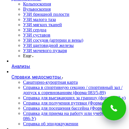
Кольпоскопия
Вульвоскопия
УЗИ брюшной полости
УЗИ малого таза
УЗИ мягких тканей
УЗИ сердца
УЗИ суставов
УЗИ сосудов (артерии и вены)
УЗИ щитовидной железы
УЗИ мочевого пузыря
Еще
Анализы
Справки, медосмотры
Санаторно-курортная карта
Справка в спортивную секцию / спортивный зал /
допуск к соревнованиям (форма 083/5-89)
Справка для выезжающих за границу (форма 082-у)
Справка для получения путевки (Форма 070/у-04)
Справка для посещения бассейна (Форма 083/4-89)
Справка для приема на работу или учебу (Форма
086-У)
Справка об эпидокружении