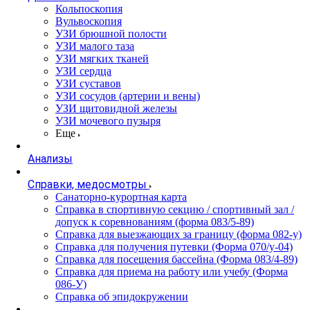
Кольпоскопия
Вульвоскопия
УЗИ брюшной полости
УЗИ малого таза
УЗИ мягких тканей
УЗИ сердца
УЗИ суставов
УЗИ сосудов (артерии и вены)
УЗИ щитовидной железы
УЗИ мочевого пузыря
Еще
Анализы
Справки, медосмотры
Санаторно-курортная карта
Справка в спортивную секцию / спортивный зал /
допуск к соревнованиям (форма 083/5-89)
Справка для выезжающих за границу (форма 082-у)
Справка для получения путевки (Форма 070/у-04)
Справка для посещения бассейна (Форма 083/4-89)
Справка для приема на работу или учебу (Форма
086-У)
Справка об эпидокружении