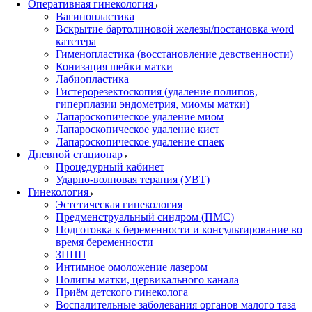
Оперативная гинекология
Вагинопластика
Вскрытие бартолиновой железы/постановка word
катетера
Гименопластика (восстановление девственности)
Конизация шейки матки
Лабиопластика
Гистерорезектоскопия (удаление полипов,
гиперплазии эндометрия, миомы матки)
Лапароскопическое удаление миом
Лапароскопическое удаление кист
Лапароскопическое удаление спаек
Дневной стационар
Процедурный кабинет
Ударно-волновая терапия (УВТ)
Гинекология
Эстетическая гинекология
Предменструальный синдром (ПМС)
Подготовка к беременности и консультирование во
время беременности
ЗППП
Интимное омоложение лазером
Полипы матки, цервикального канала
Приём детского гинеколога
Воспалительные заболевания органов малого таза