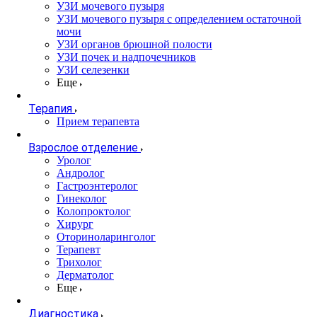
УЗИ мочевого пузыря
УЗИ мочевого пузыря с определением остаточной
мочи
УЗИ органов брюшной полости
УЗИ почек и надпочечников
УЗИ селезенки
Еще
Терапия
Прием терапевта
Взрослое отделение
Уролог
Андролог
Гастроэнтеролог
Гинеколог
Колопроктолог
Хирург
Оториноларинголог
Терапевт
Трихолог
Дерматолог
Еще
Диагностика