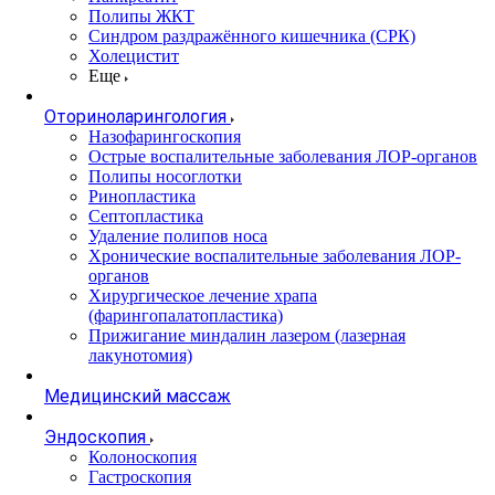
Полипы ЖКТ
Синдром раздражённого кишечника (СРК)
Холецистит
Еще
Оториноларингология
Назофарингоскопия
Острые воспалительные заболевания ЛОР-органов
Полипы носоглотки
Ринопластика
Септопластика
Удаление полипов носа
Хронические воспалительные заболевания ЛОР-
органов
Хирургическое лечение храпа
(фарингопалатопластика)
Прижигание миндалин лазером (лазерная
лакунотомия)
Медицинский массаж
Эндоскопия
Колоноскопия
Гастроскопия