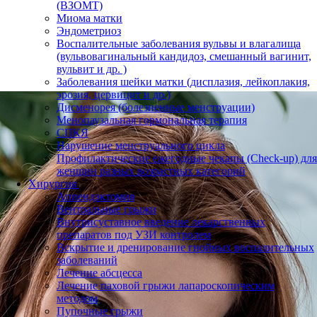
(ВЗОМТ)
Миома матки
Эндометриоз
Воспалительные заболевания вульвы и влагалища
(вульвовагинальный кандидоз, смешанный вагинит,
вульвит и др. )
Заболевания шейки матки (дисплазия, лейкоплакия,
эрозия, цервицит и др.)
Дисменорея (болезненные менструации)
Менопаузальная гормональная терапия
СПКЯ
Нарушение менструального цикла
Профилактические ежегодные чекапы (Check-up) для
женщин разных возрастных категорий
Хирургия
Аппендэктомия
Вентральные грыжи
Внутрисуставное введение лекарственных
препаратов под УЗИ контролем
Вскрытие и дренирование гнойных воспалительных
заболеваний
Лечение абсцесса
Лечение паховой грыжи лапароскопическим
методом
Пупочные грыжи