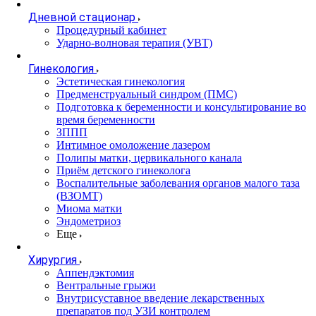
Дневной стационар
Процедурный кабинет
Ударно-волновая терапия (УВТ)
Гинекология
Эстетическая гинекология
Предменструальный синдром (ПМС)
Подготовка к беременности и консультирование во
время беременности
ЗППП
Интимное омоложение лазером
Полипы матки, цервикального канала
Приём детского гинеколога
Воспалительные заболевания органов малого таза
(ВЗОМТ)
Миома матки
Эндометриоз
Еще
Хирургия
Аппендэктомия
Вентральные грыжи
Внутрисуставное введение лекарственных
препаратов под УЗИ контролем