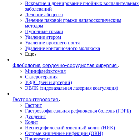
Вскрытие и дренирование гнойных воспалительных
заболеваний
Лечение абсцесса
Лечение паховой грыжи лапароскопическим
методом
Пупочные грыжи
Удаление атером
Удаление вросшего ногтя
Удаление контагиозного моллюска
Еще
Флебология, сердечно-сосудистая хирургия
Минифлебэктомия
Склеротерапия
УЗДС (вен и артерий)
ЭВЛК (эндовазальная лазерная коагуляция)
Гастроэнтерология
Гастрит
Гастроэзофагеальная рефлюксная болезнь (ГЭРБ)
Дуоденит
Колит
Неспецифический язвенный колит (НЯК)
Острые кишечные инфекции (ОКИ)
Панкреатит