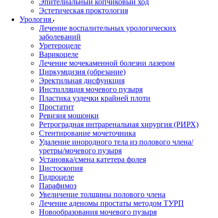
Эпителиальный копчиковый ход
Эстетическая проктология
Урология
Лечение воспалительных урологических
заболеваний
Уретероцеле
Варикоцеле
Лечение мочекаменной болезни лазером
Циркумцизия (обрезание)
Эректильная дисфункция
Инстилляция мочевого пузыря
Пластика уздечки крайней плоти
Простатит
Ревизия мошонки
Ретроградная интраренальная хирургия (РИРХ)
Стентирование мочеточника
Удаление инородного тела из полового члена/
уретры/мочевого пузыря
Установка/смена катетера фолея
Цистоскопия
Гидроцеле
Парафимоз
Увеличение толщины полового члена
Лечение аденомы простаты методом ТУРП
Новообразования мочевого пузыря