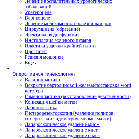
Лечение воспалительных урологических
заболеваний
Уретероцеле
Варикоцеле
Лечение мочекаменной болезни лазером
Циркумцизия (обрезание)
Эректильная дисфункция
Инстилляция мочевого пузыря
Пластика уздечки крайней плоти
Простатит
Ревизия мошонки
Еще
Оперативная гинекология
Вагинопластика
Вскрытие бартолиновой железы/постановка word
катетера
Гименопластика (восстановление девственности)
Конизация шейки матки
Лабиопластика
Гистерорезектоскопия (удаление полипов,
гиперплазии эндометрия, миомы матки)
Лапароскопическое удаление миом
Лапароскопическое удаление кист
Лапароскопическое удаление спаек