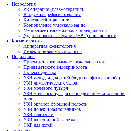
Неврология
PRP-терапия (плазмотерапия)
Вакуумная рефлексотерапия
Кинезиотейпирование
Корпоральное углоукалывание
Медикаментозные блокады в неврологии
Ударно-волновая терапия (УВТ) в неврологии
Косметология
Аппаратная косметология
Инъекционная косметология
Педиатрия
Прием детского иммунолога-аллерголога
Прием детского эндокринолога
Прием педиатра
УЗИ желудка для детей (водно-сифонная проба)
УЗИ лимфатических узлов
УЗИ мочевого пузыря
УЗИ мочевого пузыря с определением остаточной
мочи
УЗИ органов брюшной полости
УЗИ почек и надпочечников
УЗИ селезенки
УЗИ щитовидной железы
ЭКГ для детей
Терапия