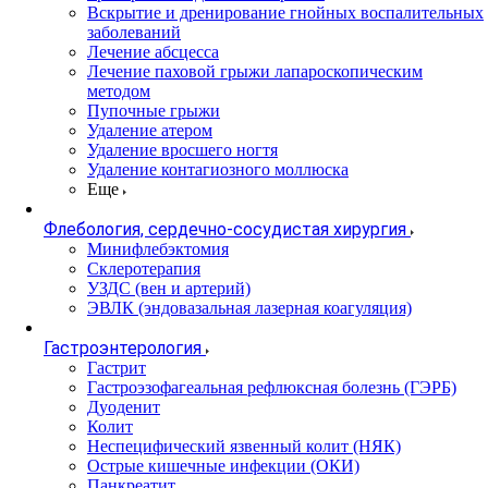
Вскрытие и дренирование гнойных воспалительных
заболеваний
Лечение абсцесса
Лечение паховой грыжи лапароскопическим
методом
Пупочные грыжи
Удаление атером
Удаление вросшего ногтя
Удаление контагиозного моллюска
Еще
Флебология, сердечно-сосудистая хирургия
Минифлебэктомия
Склеротерапия
УЗДС (вен и артерий)
ЭВЛК (эндовазальная лазерная коагуляция)
Гастроэнтерология
Гастрит
Гастроэзофагеальная рефлюксная болезнь (ГЭРБ)
Дуоденит
Колит
Неспецифический язвенный колит (НЯК)
Острые кишечные инфекции (ОКИ)
Панкреатит